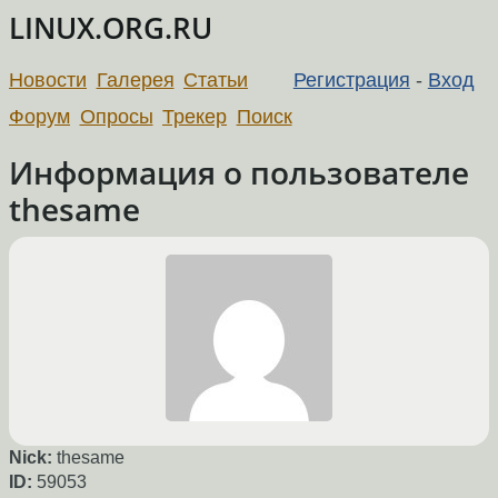
LINUX.ORG.RU
Новости
Галерея
Статьи
Регистрация
-
Вход
Форум
Опросы
Трекер
Поиск
Информация о пользователе
thesame
Nick:
thesame
ID:
59053