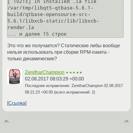
[ 1021s] in installed .la file 
/var/tmp/libqt5-qtbase-5.6.1-
build/qtbase-opensource-src-
5.6.1/libxcb-static/lib/libxcb-
render.la

Это что же получается? Статические либы вообще
нельзя использовать при сборке RPM-пакета -
только динамические?
ZenitharChampion
★★★★★
02.08.2017 08:03:29 +00:00
Последнее исправление: ZenitharChampion
02.08.2017
08:21:23 +00:00
(всего исправлений: 2)
Ссылка
←
→