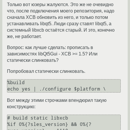
Только вот юзеры жалуются. Это же не очевидно
что, после подключения моего репозитория, надо
сначала XCB обновить из него, и только потом
устанавливать libqt5. Люди сразу ставят libqt5, а
системный libxcb остаётся старый. И это, конечно
же, не работает.
Вопрос: как лучше сделать: прописать в
зависимостях libQt5Gui - XCB >= 1.5? Или
статически слинковать?
Попробовал статически слинковать.
%build

Вот между этими строчками впендюрил такую
конструкцию:
# build static libxcb

%if 0%{?sles_version} && 0%{?