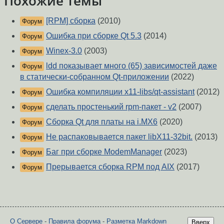
Похожие темы
[RPM] сборка
(2010)
Форум
Ошибка при сборке Qt 5.3
(2014)
Форум
Winex-3.0
(2003)
Форум
ldd показывает много (65) зависимостей даже
Форум
в статически-собранном Qt-приложении
(2022)
Ошибка компиляции x11-libs/qt-assistant
(2012)
Форум
сделать простенький rpm-пакет - v2
(2007)
Форум
Сборка Qt для платы на i.MX6
(2020)
Форум
Не распаковывается пакет libX11-32bit.
(2013)
Форум
Баг при сборке ModemManager
(2023)
Форум
Прерывается сборка RPM под AIX
(2017)
Форум
О Сервере
-
Правила форума
-
Разметка Markdown
Вверх