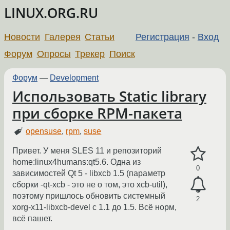
LINUX.ORG.RU
Новости
Галерея
Статьи
Регистрация
-
Вход
Форум
Опросы
Трекер
Поиск
Форум
—
Development
Использовать Static library
при сборке RPM-пакета
opensuse
,
rpm
,
suse
Привет. У меня SLES 11 и репозиторий
home:linux4humans:qt5.6. Одна из
0
зависимостей Qt 5 - libxcb 1.5 (параметр
сборки -qt-xcb - это не о том, это xcb-util),
поэтому пришлось обновить системный
2
xorg-x11-libxcb-devel с 1.1 до 1.5. Всё норм,
всё пашет.