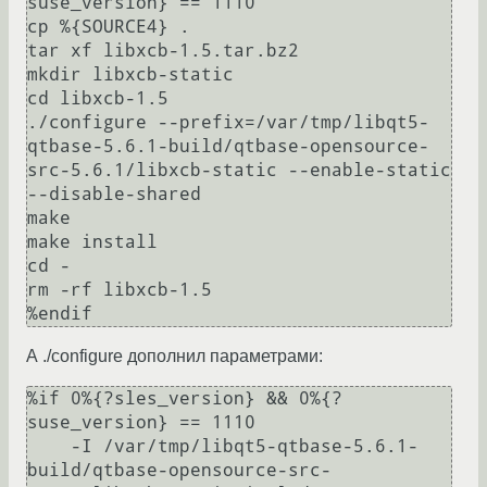
suse_version} == 1110

cp %{SOURCE4} .

tar xf libxcb-1.5.tar.bz2

mkdir libxcb-static

cd libxcb-1.5

./configure --prefix=/var/tmp/libqt5-
qtbase-5.6.1-build/qtbase-opensource-
src-5.6.1/libxcb-static --enable-static 
--disable-shared

make

make install

cd -

rm -rf libxcb-1.5

А ./configure дополнил параметрами:
%if 0%{?sles_version} && 0%{?
suse_version} == 1110

    -I /var/tmp/libqt5-qtbase-5.6.1-
build/qtbase-opensource-src-