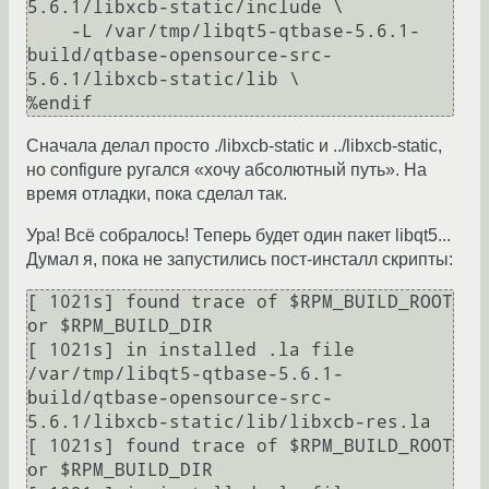
5.6.1/libxcb-static/include \

    -L /var/tmp/libqt5-qtbase-5.6.1-
build/qtbase-opensource-src-
5.6.1/libxcb-static/lib \

Сначала делал просто ./libxcb-static и ../libxcb-static,
но configure ругался «хочу абсолютный путь». На
время отладки, пока сделал так.
Ура! Всё собралось! Теперь будет один пакет libqt5...
Думал я, пока не запустились пост-инсталл скрипты:
[ 1021s] found trace of $RPM_BUILD_ROOT 
or $RPM_BUILD_DIR

[ 1021s] in installed .la file 
/var/tmp/libqt5-qtbase-5.6.1-
build/qtbase-opensource-src-
5.6.1/libxcb-static/lib/libxcb-res.la

[ 1021s] found trace of $RPM_BUILD_ROOT 
or $RPM_BUILD_DIR
