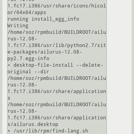
1.fc17.i386/usr/share/icons/hicol
or/64x64/apps

running install_egg_info

Writing 
/home/soz/rpmbuild/BUILDROOT/ailu
rus-12.08-
1.fc17.i386/usr/lib/python2.7/sit
e-packages/ailurus-12.08-
py2.7.egg-info

+ desktop-file-install --delete-
original --dir 
/home/soz/rpmbuild/BUILDROOT/ailu
rus-12.08-
1.fc17.i386/usr/share/application
s 
/home/soz/rpmbuild/BUILDROOT/ailu
rus-12.08-
1.fc17.i386/usr/share/application
s/ailurus.desktop

+ /usr/lib/rpm/find-lang.sh 