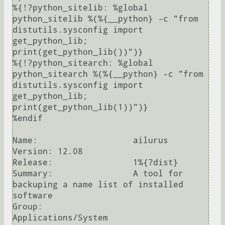
%{!?python_sitelib: %global 
python_sitelib %(%{__python} -c "from 
distutils.sysconfig import 
get_python_lib; 
print(get_python_lib())")}

%{!?python_sitearch: %global 
python_sitearch %(%{__python} -c "from 
distutils.sysconfig import 
get_python_lib; 
print(get_python_lib(1))")}

%endif

Name:			ailurus

Version: 12.08

Release:		1%{?dist}

Summary:		A tool for 
backuping a name list of installed 
software

Group:			
Applications/System
