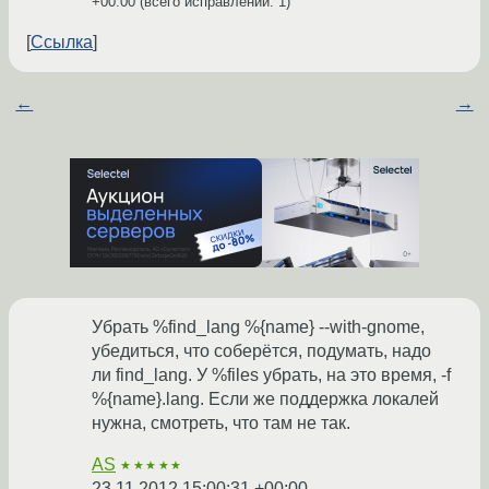
+00:00
(всего исправлений: 1)
Ссылка
←
→
Убрать %find_lang %{name} --with-gnome,
убедиться, что соберётся, подумать, надо
ли find_lang. У %files убрать, на это время, -f
%{name}.lang. Если же поддержка локалей
нужна, смотреть, что там не так.
AS
★★★★★
23.11.2012 15:00:31 +00:00