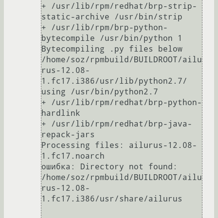
+ /usr/lib/rpm/redhat/brp-strip-
static-archive /usr/bin/strip

+ /usr/lib/rpm/brp-python-
bytecompile /usr/bin/python 1

Bytecompiling .py files below 
/home/soz/rpmbuild/BUILDROOT/ailu
rus-12.08-
1.fc17.i386/usr/lib/python2.7/ 
using /usr/bin/python2.7

+ /usr/lib/rpm/redhat/brp-python-
hardlink

+ /usr/lib/rpm/redhat/brp-java-
repack-jars

Processing files: ailurus-12.08-
1.fc17.noarch

ошибка: Directory not found: 
/home/soz/rpmbuild/BUILDROOT/ailu
rus-12.08-
1.fc17.i386/usr/share/ailurus
