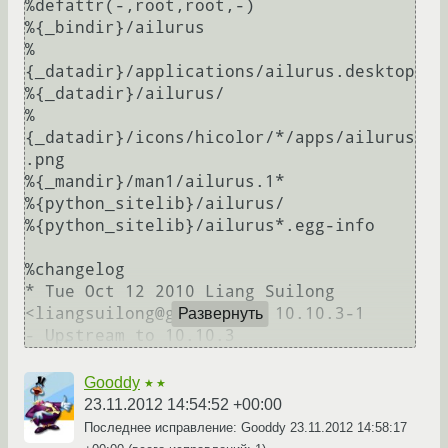
%defattr(-,root,root,-)

%{_bindir}/ailurus

%
{_datadir}/applications/ailurus.desktop

%{_datadir}/ailurus/

%
{_datadir}/icons/hicolor/*/apps/ailurus
.png

%{_mandir}/man1/ailurus.1*

%{python_sitelib}/ailurus/

%{python_sitelib}/ailurus*.egg-info

%changelog

* Tue Oct 12 2010 Liang Suilong 
<liangsuilong@gmail.com> 10.10.3-1

Развернуть
- Upstream to 10.10.3
Gooddy
★★
23.11.2012 14:54:52 +00:00
Последнее исправление: Gooddy
23.11.2012 14:58:17