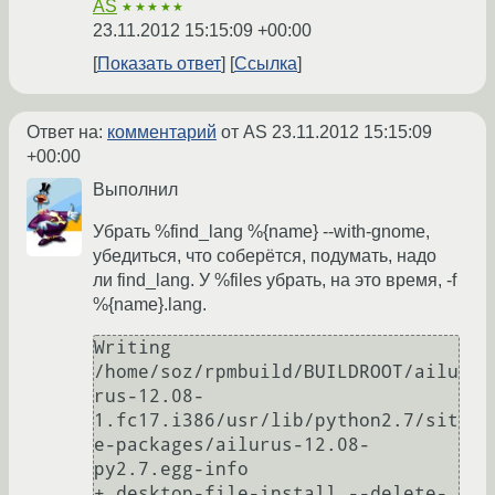
AS
★★★★★
23.11.2012 15:15:09 +00:00
Показать ответ
Ссылка
Ответ на:
комментарий
от AS
23.11.2012 15:15:09
+00:00
Выполнил
Убрать %find_lang %{name} --with-gnome,
убедиться, что соберётся, подумать, надо
ли find_lang. У %files убрать, на это время, -f
%{name}.lang.
Writing 
/home/soz/rpmbuild/BUILDROOT/ailu
rus-12.08-
1.fc17.i386/usr/lib/python2.7/sit
e-packages/ailurus-12.08-
py2.7.egg-info

+ desktop-file-install --delete-