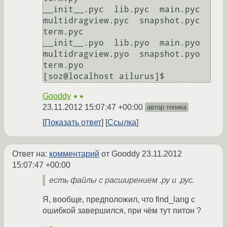
__init__.pyc  lib.pyc  main.pyc  
multidragview.pyc  snapshot.pyc  
term.pyc

__init__.pyo  lib.pyo  main.pyo  
multidragview.pyo  snapshot.pyo  
term.pyo

[soz@localhost ailurus]$ 
Gooddy
★★
23.11.2012 15:07:47 +00:00
автор топика
Показать ответ
Ссылка
Ответ на:
комментарий
от Gooddy
23.11.2012
15:07:47 +00:00
есть файлы с расширением .ру и .рус.
Я, вообще, предположил, что find_lang с
ошибкой завершился, при чём тут питон ?