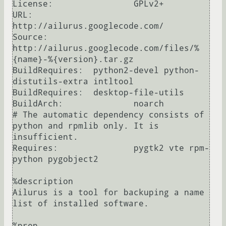
License:		GPLv2+

URL:			
http://ailurus.googlecode.com/

Source:		
http://ailurus.googlecode.com/files/%
{name}-%{version}.tar.gz

BuildRequires:	python2-devel python-
distutils-extra intltool

BuildRequires:	desktop-file-utils

BuildArch:		noarch

# The automatic dependency consists of 
python and rpmlib only. It is 
insufficient.

Requires:		pygtk2 vte rpm-
python pygobject2

%description

Ailurus is a tool for backuping a name 
list of installed software.

%prep
