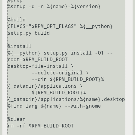
%setup -q -n %{name}-%{version}

%build

CFLAGS="$RPM_OPT_FLAGS" %{__python} 
setup.py build

%install

%{__python} setup.py install -O1 --
root=$RPM_BUILD_ROOT

desktop-file-install \

	--delete-original \

	--dir ${RPM_BUILD_ROOT}%
{_datadir}/applications \

	${RPM_BUILD_ROOT}%
{_datadir}/applications/%{name}.desktop

%find_lang %{name} --with-gnome

%clean

rm -rf $RPM_BUILD_ROOT
