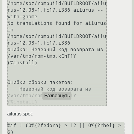
/home/soz/rpmbuild/BUILDROOT/ailu
rus-12.08-1.fc17.i386 ailurus --
with-gnome

No translations found for ailurus 
in 
/home/soz/rpmbuild/BUILDROOT/ailu
rus-12.08-1.fc17.i386

ошибка: Неверный код возврата из 
/var/tmp/rpm-tmp.kChT1Y 
(%install)

Ошибки сборки пакетов:

    Неверный код возврата из 
/var/tmp/rpm-tmp.kChT1Y 
Развернуть
(%install)
ailurus.spec
%if ! (0%{?fedora} > 12 || 0%{?rhel} > 
5)
