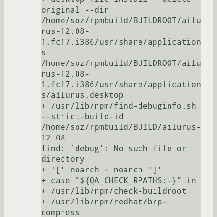
original --dir 
/home/soz/rpmbuild/BUILDROOT/ailu
rus-12.08-
1.fc17.i386/usr/share/application
s 
/home/soz/rpmbuild/BUILDROOT/ailu
rus-12.08-
1.fc17.i386/usr/share/application
s/ailurus.desktop

+ /usr/lib/rpm/find-debuginfo.sh 
--strict-build-id 
/home/soz/rpmbuild/BUILD/ailurus-
12.08

find: `debug': No such file or 
directory

+ '[' noarch = noarch ']'

+ case "${QA_CHECK_RPATHS:-}" in

+ /usr/lib/rpm/check-buildroot

+ /usr/lib/rpm/redhat/brp-
compress
