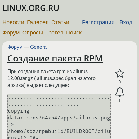
LINUX.ORG.RU
Новости
Галерея
Статьи
Регистрация
-
Вход
Форум
Опросы
Трекер
Поиск
Форум
—
General
Создание пакета RPM
При создании пакета rpm из ailurus-
12.08.tar.gz ( ailurus.spec брал из этого
0
архива) выдает следущее:
.................................
1
.......................

copying 
data/icons/64x64/apps/ailurus.png 
-> 
/home/soz/rpmbuild/BUILDROOT/ailu
rus-12.08-