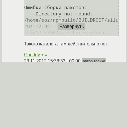
Ошибки сборки пакетов:

    Directory not found: 
/home/soz/rpmbuild/BUILDROOT/ailu
rus-12.08-
Развернуть
1.fc17.i386/usr/share/ailurus
Такого каталога там действительно нет.
Gooddy
★★
23.11.2012 15:38:33 +00:00
автор топика
Показать ответ
Ссылка
Ответ на:
комментарий
от Gooddy
23.11.2012
15:38:33 +00:00
Такого каталога там действительно
нет.
Можно, конечно, убрать и %
{_datadir}/ailurus/, но это, кажется, уже