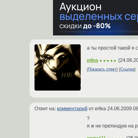
а ты простой такой я
erfea
(
24.06.2
★★★★★
Показать ответ
Ссылка
Ответ на:
комментарий
от erfea
24.06.2009 08
?
я ж не претендую на р