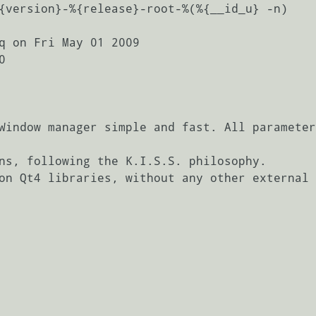
{version}-%{release}-root-%(%{__id_u} -n)

q on Fri May 01 2009



Window manager simple and fast. All parameter
ns, following the K.I.S.S. philosophy.

on Qt4 libraries, without any other external 