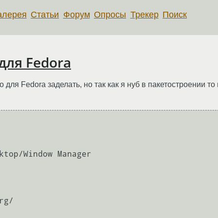
алерея
Статьи
Форум
Опросы
Трекер
Поиск
 для Fedora
o для Fedora заделать, но так как я нуб в пакетостроении 
ktop/Window Manager

g/
