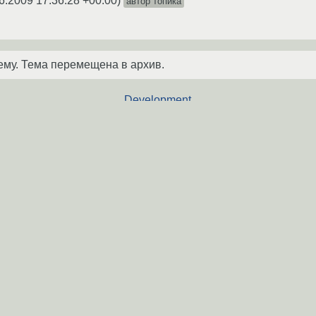
6.2009 17:36:28 +00:00
)
автор топика
ему. Тема перемещена в архив.
Development
[RPM] сборка
(20
Форум
омогите отловить глупую
Fedora 33 Need 
Форум
Need Help!
(2010
Форум
Need help
(2010)
Форум
n скрипта с зависимостями
need help -)
(2009
Форум