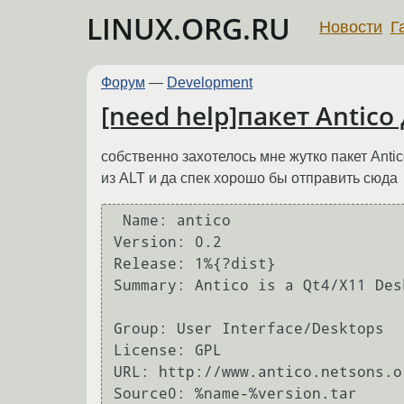
LINUX.ORG.RU
Новости
Г
Форум
—
Development
[need help]пакет Antico
собственно захотелось мне жутко пакет Antic
из ALT и да спек хорошо бы отправить сюда
 Name: antico

Version: 0.2

Release: 1%{?dist}

Summary: Antico is a Qt4/X11 Des
Group: User Interface/Desktops

License: GPL

URL: http://www.antico.netsons.or
Source0: %name-%version.tar
