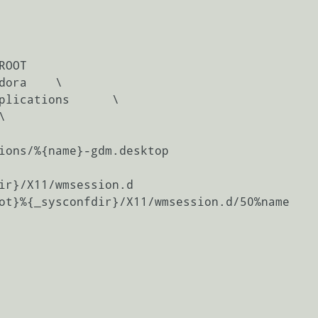
OOT

dora    \

plications      \



ions/%{name}-gdm.desktop

ir}/X11/wmsession.d

ot}%{_sysconfdir}/X11/wmsession.d/50%name
