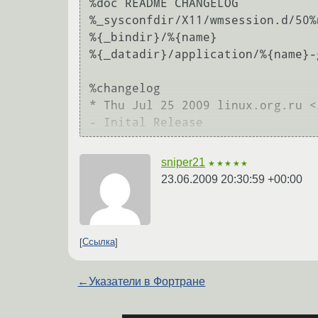
%doc README CHANGELOG

%_sysconfdir/X11/wmsession.d/50%n
%{_bindir}/%{name}

%{_datadir}/application/%{name}-
%changelog

* Thu Jul 25 2009 linux.org.ru <
sniper21
★★★★★
23.06.2009 20:30:59 +00:00
Ссылка
←
Указатели в Фортране