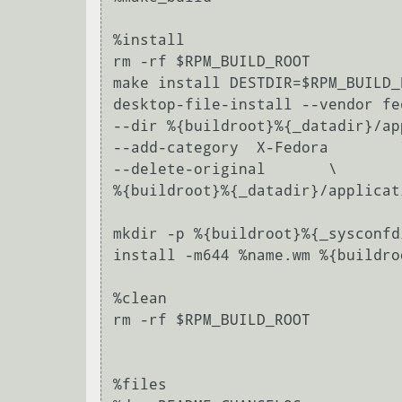
%install

rm -rf $RPM_BUILD_ROOT

make install DESTDIR=$RPM_BUILD_R
desktop-file-install --vendor fe
--dir %{buildroot}%{_datadir}/ap
--add-category  X-Fedora        \
--delete-original       \

%{buildroot}%{_datadir}/applicat
mkdir -p %{buildroot}%{_sysconfd
install -m644 %name.wm %{buildro
%clean

rm -rf $RPM_BUILD_ROOT

%files
