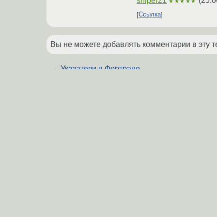
sniper21
(
25.0
★★★★★
Ссылка
Вы не можете добавлять комментарии в эту т
←
Указатели в Фортране
Похожие темы
Создание пакета RPM
(2012)
Форум
[основы][OBS][невнимательность]п
Форум
ошибку в спеке
(2009)
2HighwayStar
(2010)
Форум
Сборка rpm пакета из одного Pytho
Форум
(2018)
RPM bash + file
(2023)
Форум