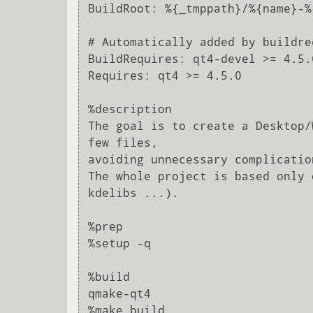
BuildRoot: %{_tmppath}/%{name}-%
# Automatically added by buildre
BuildRequires: qt4-devel >= 4.5.0
Requires: qt4 >= 4.5.0

%description

The goal is to create a Desktop/
few files,

avoiding unnecessary complicatio
The whole project is based only 
kdelibs ...).

%prep

%setup -q

%build

qmake-qt4

%make_build
