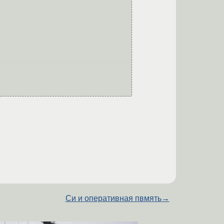
Си и оперативная пвмять
→