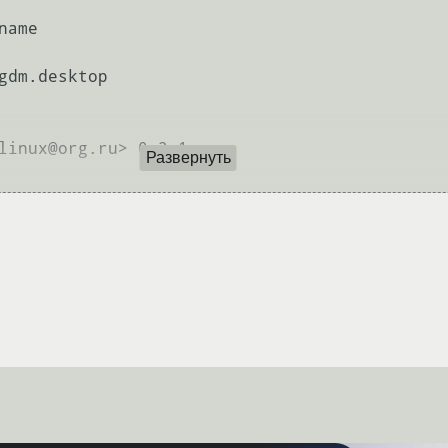
ame

gdm.desktop

linux@org.ru> 0.2-1

Развернуть