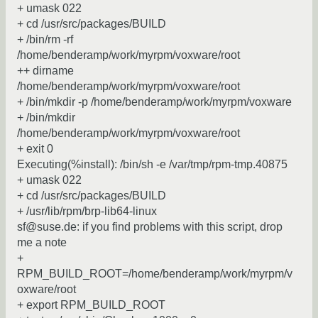
+ umask 022
+ cd /usr/src/packages/BUILD
+ /bin/rm -rf
/home/benderamp/work/myrpm/voxware/root
++ dirname
/home/benderamp/work/myrpm/voxware/root
+ /bin/mkdir -p /home/benderamp/work/myrpm/voxware
+ /bin/mkdir
/home/benderamp/work/myrpm/voxware/root
+ exit 0
Executing(%install): /bin/sh -e /var/tmp/rpm-tmp.40875
+ umask 022
+ cd /usr/src/packages/BUILD
+ /usr/lib/rpm/brp-lib64-linux
sf@suse.de: if you find problems with this script, drop
me a note
+
RPM_BUILD_ROOT=/home/benderamp/work/myrpm/v
oxware/root
+ export RPM_BUILD_ROOT