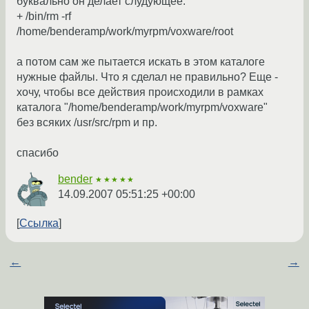
буквально он делает слудующее:
+ /bin/rm -rf
/home/benderamp/work/myrpm/voxware/root
а потом сам же пытается искать в этом каталоге
нужные файлы. Что я сделал не правильно? Еще -
хочу, чтобы все действия происходили в рамках
каталога "/home/benderamp/work/myrpm/voxware"
без всяких /usr/src/rpm и пр.
спасибо
bender
★★★★★
14.09.2007 05:51:25 +00:00
Ссылка
←
→