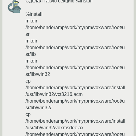
Сделал такую секцию %install
%install
mkdir
/home/benderamp/work/myrpm/voxware/root/u
sr
mkdir
/home/benderamp/work/myrpm/voxware/root/u
sr/lib
mkdir
/home/benderamp/work/myrpm/voxware/root/u
sr/lib/win32
cp
/home/benderamp/work/myrpm/voxware/install
/usr/lib/win32/vct3216.acm
/home/benderamp/work/myrpm/voxware/root/u
sr/lib/win32/
cp
/home/benderamp/work/myrpm/voxware/install
/usr/lib/win32/voxmsdec.ax
/home/benderamp/work/myrpm/voxware/root/u