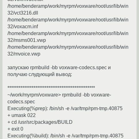
/home/benderamp/work/myrpm/voxware/root/usr/lib/win
32/vct3216.dll
/home/benderamp/work/myrpm/voxware/root/usr/lib/win
32/voxacm.inf
/home/benderamp/work/myrpm/voxware/root/usr/lib/win
32/msms001.vwp
/home/benderamp/work/myrpm/voxware/root/usr/lib/win
32/mvoice.vwp
запускаю rpmbuild -bb voxware-codecs.spec и
получаю слудующий вывод:
***********************************************
~/work/myrpm/voxware> rpmbuild -bb voxware-
codecs.spec
Executing(%prep): /bin/sh -e /var/tmp/rpm-tmp.40875
+ umask 022
+ cd /usr/src/packages/BUILD
+ exit 0
Executing(%build): /bin/sh -e /var/tmp/rpm-tmp.40875