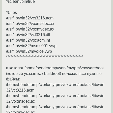
%clean /bin/true
%files
/usr/lib/win32/vct3216.acm
/usr/lib/win32/voxmsdec.ax
/usr/lib/win32/voxmvdec.ax
/usr/lib/win32/vct3216.dll
/usr/lib/win32/voxacm.inf
/usr/lib/win32/msms001.vwp
/usr/lib/win32/mvoice.vwp
***************************************************
в каталог /home/benderamp/work/myrpm/voxware/root
(который указан как buildroot) положил все нужные
файлы:
/home/benderamp/work/myrpm/voxware/root/usr/lib/win
32/vct3216.acm
/home/benderamp/work/myrpm/voxware/root/usr/lib/win
32/voxmsdec.ax
/home/benderamp/work/myrpm/voxware/root/usr/lib/win
32/voxmvdec.ax