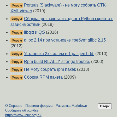
Porteus (Slackware) - не могу собрать GTK+
Форум
XML viewer
(2019)
Сборка rpm пакета из одного Python скрипта с
Форум
зависимостями
(2018)
libqxt и Qt5
(2016)
Форум
glibc 2.14 при установке требует glibc 2.15
Форум
(2012)
Установка 2х систем в 1 раздел hdd.
(2010)
Форум
Rpm build REALLY strange trouble.
(2003)
Форум
Не могу собрать rpm пакет.
(2013)
Форум
Сборка RPM пакета
(2009)
Форум
О Сервере
-
Правила форума
-
Разметка Markdown
Вверх
Сообщить об ошибке
https://www.linux.org.ru/