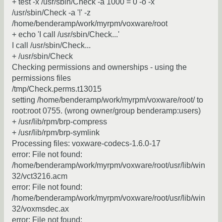
+ test -x /usr/sbin/Check -a 1000 = 0 -o -x
/usr/sbin/Check -a '!' -z
/home/benderamp/work/myrpm/voxware/root
+ echo 'I call /usr/sbin/Check...'
I call /usr/sbin/Check...
+ /usr/sbin/Check
Checking permissions and ownerships - using the
permissions files
/tmp/Check.perms.t13015
setting /home/benderamp/work/myrpm/voxware/root/ to
root:root 0755. (wrong owner/group benderamp:users)
+ /usr/lib/rpm/brp-compress
+ /usr/lib/rpm/brp-symlink
Processing files: voxware-codecs-1.6.0-17
error: File not found:
/home/benderamp/work/myrpm/voxware/root/usr/lib/win
32/vct3216.acm
error: File not found:
/home/benderamp/work/myrpm/voxware/root/usr/lib/win
32/voxmsdec.ax
error: File not found: