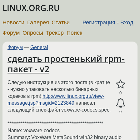
LINUX.ORG.RU
Новости
Галерея
Статьи
Регистрация
-
Вход
Форум
Опросы
Трекер
Поиск
Форум
—
General
сделать простенький rpm-
пакет - v2
Следую инструкция из этого поста (в кратце
- нужно упаковать несколько бинарных
0
кодеков в rpm)
http://www.linux.org.ru/view-
message.jsp?msgid=2123849
написал
следующий спек-файл voxware-codecs.spec:
0
***************************************************
Name: voxware-codecs
Summary: VoxWare MetaSound win32 binary audio