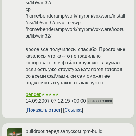
sr/lib/win32/
cp
/home/benderamp/work/myrpm/voxware/install
/usr/lib/win32/mvoice.vwp
/home/benderamp/work/myrpm/voxware/root/u
sr/lib/win32/
вроде все получилось. спасибо. Просто мне
казалось, что как-то неправильно
копировать все файлы вручную - я думал
если есть уже структура каталогов готовая
со всеми файлами, он сам сможет ее
подключить и упаковать как нужно.
bender
★★★★★
14.09.2007 07:12:15 +00:00
автор топика
Показать ответ
Ссылка
buildroot перед запуском rpm-build