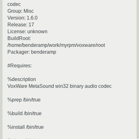
codec
Group: Misc
Version: 1.6.0
Release: 17
License: unknown
BuildRoot:
/home/benderamp/work/myrpm/voxware/root
Packager: benderamp
#Requires:
%description
VoxWare MetaSound win32 binary audio codec
%prep /bin/true
%build /bin/true
%install /bin/true