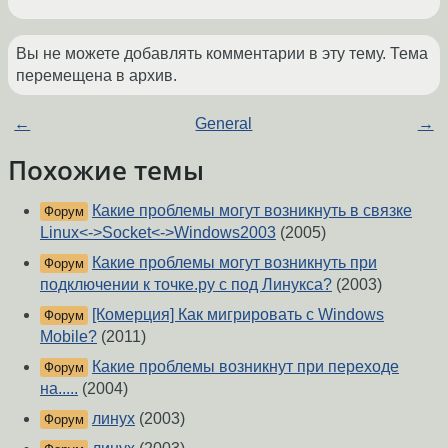
Вы не можете добавлять комментарии в эту тему. Тема
перемещена в архив.
←
General
→
Похожие темы
Какие проблемы могут возникнуть в связке
Форум
Linux<->Socket<->Windows2003
(2005)
Какие проблемы могут возникнуть при
Форум
подключении к точке.ру с под Линукса?
(2003)
[Комерция] Как мигрировать с Windows
Форум
Mobile?
(2011)
Какие проблемы возникнут при переходе
Форум
на.....
(2004)
линух
(2003)
Форум