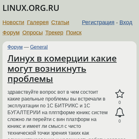
LINUX.ORG.RU
Новости
Галерея
Статьи
Регистрация
-
Вход
Форум
Опросы
Трекер
Поиск
Форум
—
General
Линух в комерции какие
могут возникнуть
проблемы
здравствуйте вопрос вот в чем состоит
какие раельные проблемы вы встречали в
0
эксплуатации по 1С БИТРИКС и 1С
БУГАЛТЕРИИ на плптформе юникс систем
сложно ли перейти с вин платформ на
0
юникс и имеет ли смысл с чисто
технической точки зрения таких как