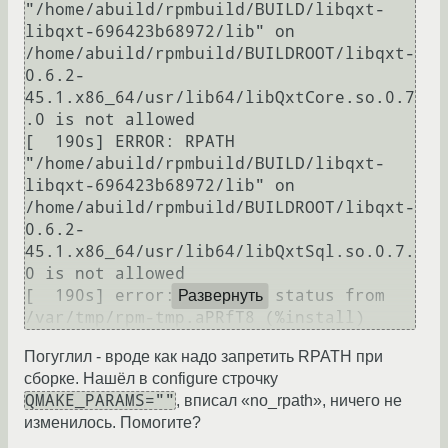
"/home/abuild/rpmbuild/BUILD/libqxt-
libqxt-696423b68972/lib" on 
/home/abuild/rpmbuild/BUILDROOT/libqxt-
0.6.2-
45.1.x86_64/usr/lib64/libQxtCore.so.0.7
.0 is not allowed

[  190s] ERROR: RPATH 
"/home/abuild/rpmbuild/BUILD/libqxt-
libqxt-696423b68972/lib" on 
/home/abuild/rpmbuild/BUILDROOT/libqxt-
0.6.2-
45.1.x86_64/usr/lib64/libQxtSql.so.0.7.
0 is not allowed

[  190s] error: Bad exit status from 
Развернуть
Погуглил - вроде как надо запретить RPATH при
сборке. Нашёл в configure строчку
QMAKE_PARAMS=""
, вписал «no_rpath», ничего не
изменилось. Помогите?