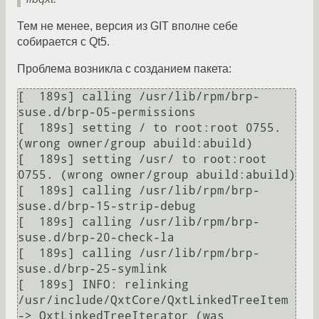
Тем не менее, версия из GIT вполне себе
собирается с Qt5.
Проблема возникла с созданием пакета:
[  189s] calling /usr/lib/rpm/brp-
suse.d/brp-05-permissions

[  189s] setting / to root:root 0755. 
(wrong owner/group abuild:abuild)

[  189s] setting /usr/ to root:root 
0755. (wrong owner/group abuild:abuild)

[  189s] calling /usr/lib/rpm/brp-
suse.d/brp-15-strip-debug

[  189s] calling /usr/lib/rpm/brp-
suse.d/brp-20-check-la

[  189s] calling /usr/lib/rpm/brp-
suse.d/brp-25-symlink

[  189s] INFO: relinking 
/usr/include/QxtCore/QxtLinkedTreeItem 
-> QxtLinkedTreeIterator (was 