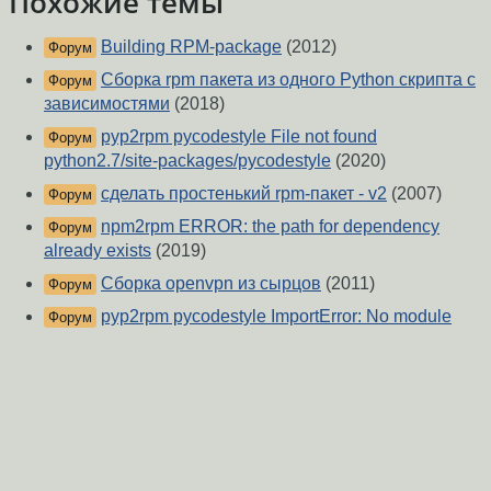
Похожие темы
Building RPM-package
(2012)
Форум
Сборка rpm пакета из одного Python скрипта с
Форум
зависимостями
(2018)
pyp2rpm pycodestyle File not found
Форум
python2.7/site-packages/pycodestyle
(2020)
сделать простенький rpm-пакет - v2
(2007)
Форум
npm2rpm ERROR: the path for dependency
Форум
already exists
(2019)
Сборка openvpn из сырцов
(2011)
Форум
pyp2rpm pycodestyle ImportError: No module
Форум
named sphinx_rtd_theme
(2020)
сборка модуля 9p под RHEL / CentOS
(2019)
Форум
GTK-Error: failed to add UI: The resource at
Форум
'/org/xfce/libxfce4ui/libxfce4ui-dialog-ui.ui' does not exist
(2017)
GSB вылетает с неизвестной фатальной
Форум