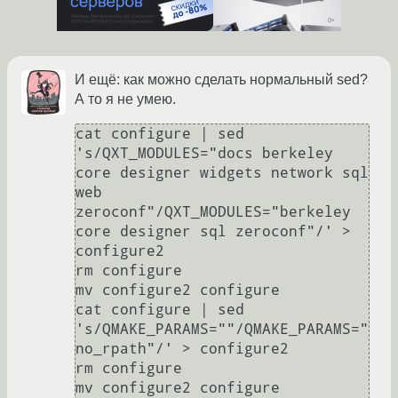
И ещё: как можно сделать нормальный sed?
А то я не умею.
cat configure | sed 
's/QXT_MODULES="docs berkeley 
core designer widgets network sql 
web 
zeroconf"/QXT_MODULES="berkeley 
core designer sql zeroconf"/' > 
configure2

rm configure

mv configure2 configure

cat configure | sed 
's/QMAKE_PARAMS=""/QMAKE_PARAMS="
no_rpath"/' > configure2

rm configure

mv configure2 configure
