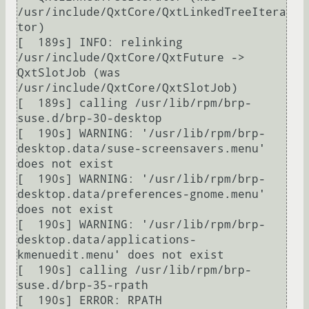
/usr/include/QxtCore/QxtLinkedTreeItera
tor)

[  189s] INFO: relinking 
/usr/include/QxtCore/QxtFuture -> 
QxtSlotJob (was 
/usr/include/QxtCore/QxtSlotJob)

[  189s] calling /usr/lib/rpm/brp-
suse.d/brp-30-desktop

[  190s] WARNING: '/usr/lib/rpm/brp-
desktop.data/suse-screensavers.menu' 
does not exist

[  190s] WARNING: '/usr/lib/rpm/brp-
desktop.data/preferences-gnome.menu' 
does not exist

[  190s] WARNING: '/usr/lib/rpm/brp-
desktop.data/applications-
kmenuedit.menu' does not exist

[  190s] calling /usr/lib/rpm/brp-
suse.d/brp-35-rpath

[  190s] ERROR: RPATH 