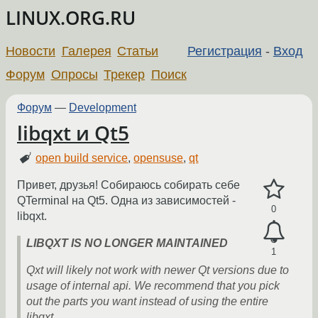
LINUX.ORG.RU
Новости
Галерея
Статьи
Регистрация
-
Вход
Форум
Опросы
Трекер
Поиск
Форум
—
Development
libqxt и Qt5
open build service
,
opensuse
,
qt
Привет, друзья! Собираюсь собирать себе
QTerminal на Qt5. Одна из зависимостей -
0
libqxt.
LIBQXT IS NO LONGER MAINTAINED
1
Qxt will likely not work with newer Qt versions due to
usage of internal api. We recommend that you pick
out the parts you want instead of using the entire
libqxt.