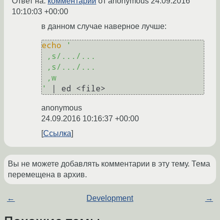
Ответ на:
комментарий
от anonymous
24.09.2016
10:10:03 +00:00
в данном случае наверное лучше:
echo
'

 ,s/.../...

 ,s/.../...

 ,w

'
 | ed <file>
anonymous
24.09.2016 10:16:37 +00:00
Ссылка
Вы не можете добавлять комментарии в эту тему. Тема
перемещена в архив.
←
Development
→