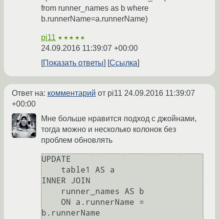
from runner_names as b where
b.runnerName=a.runnerName)
pi11
★★★★★
24.09.2016 11:39:07 +00:00
Показать ответы
Ссылка
Ответ на:
комментарий
от pi11
24.09.2016 11:39:07
+00:00
Мне больше нравится подход с джойнами,
тогда можно и несколько колонок без
проблем обновлять
UPDATE 

    table1 AS a

INNER JOIN

    runner_names AS b 

    ON a.runnerName = 
b.runnerName 
