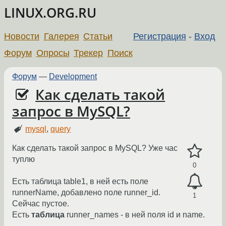
LINUX.ORG.RU
Новости
Галерея
Статьи
Регистрация
-
Вход
Форум
Опросы
Трекер
Поиск
Форум
—
Development
Как сделать такой
запрос в MySQL?
mysql
,
query
Как сделать такой запрос в MySQL? Уже час
туплю
0
Есть таблица table1, в ней есть поле
runnerName, добавлено поле runner_id.
1
Сейчас пустое.
Есть
таблица
runner_names - в ней поля id и name.