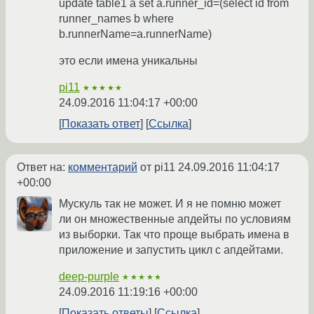
update table1 a set a.runner_id=(select id from
runner_names b where
b.runnerName=a.runnerName)
это если имена уникальны
pi11
★★★★★
24.09.2016 11:04:17 +00:00
Показать ответ
Ссылка
Ответ на:
комментарий
от pi11
24.09.2016 11:04:17
+00:00
Мускуль так не может. И я не помню может
ли он множественные апдейты по условиям
из выборки. Так что проще выбрать имена в
приложение и запустить цикл с апдейтами.
deep-purple
★★★★★
24.09.2016 11:19:16 +00:00
Показать ответы
Ссылка