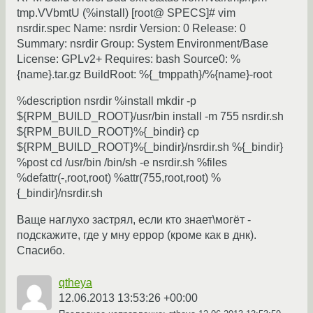
tmp.VVbmtU (%install) [root@ SPECS]# vim
nsrdir.spec Name: nsrdir Version: 0 Release: 0
Summary: nsrdir Group: System Environment/Base
License: GPLv2+ Requires: bash Source0: %
{name}.tar.gz BuildRoot: %{_tmppath}/%{name}-root
%description nsrdir %install mkdir -p
${RPM_BUILD_ROOT}/usr/bin install -m 755 nsrdir.sh
${RPM_BUILD_ROOT}%{_bindir} cp
${RPM_BUILD_ROOT}%{_bindir}/nsrdir.sh %{_bindir}
%post cd /usr/bin /bin/sh -e nsrdir.sh %files
%defattr(-,root,root) %attr(755,root,root) %
{_bindir}/nsrdir.sh
Ваще наглухо застрял, если кто знает\могёт -
подскажите, где у мну еррор (кроме как в днк).
Спасибо.
qtheya
12.06.2013 13:53:26 +00:00