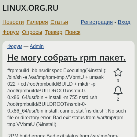
LINUX.ORG.RU
Новости
Галерея
Статьи
Регистрация
-
Вход
Форум
Опросы
Трекер
Поиск
Форум
—
Admin
Не могу собрать rpm пакет.
#rpmbuild -bb nsrdir.spec Executing(%install):
/bin/sh -e /var/tmp/rpm-tmp.VVbmtU + umask
0
022 + cd /root/rpmbuild/BUILD + mkdir -p
/root/rpmbuild/BUILDROOT/nsrdir-0-
0.x86_64/usr/bin + install -m 755 nsrdir.sh
2
/root/rpmbuild/BUILDROOT/nsrdir-0-
0.x86_64/usr/bin install: cannot stat `nsrdir.sh': No such
file or directory error: Bad exit status from /var/tmp/rpm-
tmp.VVbmtU (%install)
RPM build errors: Bad exit status from /var/tmp/rpm-