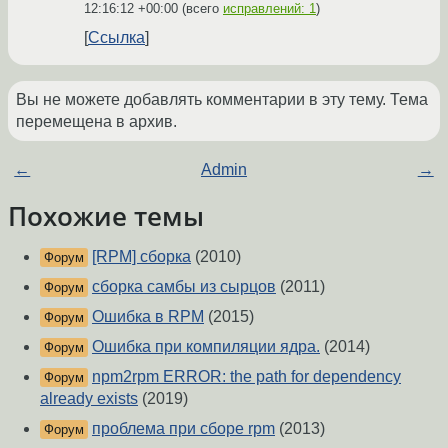
12:16:12 +00:00
(всего
исправлений: 1
)
Ссылка
Вы не можете добавлять комментарии в эту тему. Тема
перемещена в архив.
←
Admin
→
Похожие темы
[RPM] сборка
(2010)
Форум
сборка самбы из сырцов
(2011)
Форум
Ошибка в RPM
(2015)
Форум
Ошибка при компиляции ядра.
(2014)
Форум
npm2rpm ERROR: the path for dependency
Форум
already exists
(2019)
проблема при сборе rpm
(2013)
Форум