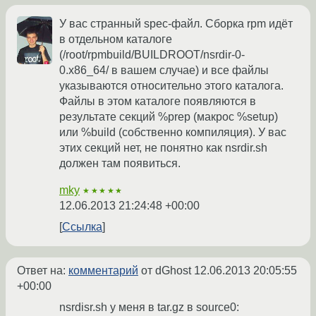
У вас странный spec-файл. Сборка rpm идёт
в отдельном каталоге
(/root/rpmbuild/BUILDROOT/nsrdir-0-
0.x86_64/ в вашем случае) и все файлы
указываются относительно этого каталога.
Файлы в этом каталоге появляются в
результате секций %prep (макрос %setup)
или %build (собственно компиляция). У вас
этих секций нет, не понятно как nsrdir.sh
должен там появиться.
mky
★★★★★
12.06.2013 21:24:48 +00:00
Ссылка
Ответ на:
комментарий
от dGhost
12.06.2013 20:05:55
+00:00
nsrdisr.sh у меня в tar.gz в source0: