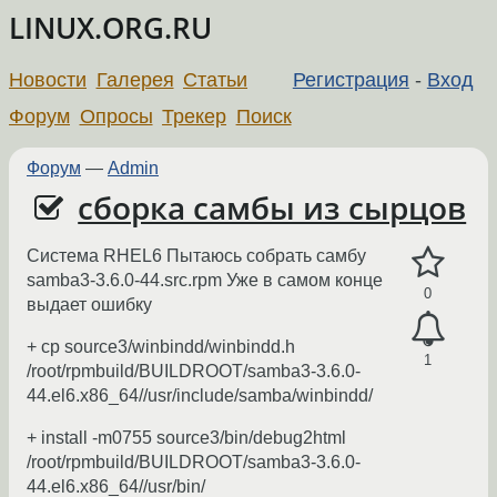
LINUX.ORG.RU
Новости
Галерея
Статьи
Регистрация
-
Вход
Форум
Опросы
Трекер
Поиск
Форум
—
Admin
сборка самбы из сырцов
Система RHEL6 Пытаюсь собрать самбу
samba3-3.6.0-44.src.rpm Уже в самом конце
0
выдает ошибку
+ cp source3/winbindd/winbindd.h
1
/root/rpmbuild/BUILDROOT/samba3-3.6.0-
44.el6.x86_64//usr/include/samba/winbindd/
+ install -m0755 source3/bin/debug2html
/root/rpmbuild/BUILDROOT/samba3-3.6.0-
44.el6.x86_64//usr/bin/