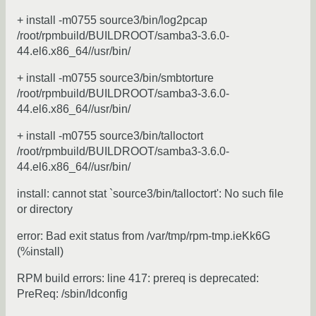
+ install -m0755 source3/bin/log2pcap
/root/rpmbuild/BUILDROOT/samba3-3.6.0-
44.el6.x86_64//usr/bin/
+ install -m0755 source3/bin/smbtorture
/root/rpmbuild/BUILDROOT/samba3-3.6.0-
44.el6.x86_64//usr/bin/
+ install -m0755 source3/bin/talloctort
/root/rpmbuild/BUILDROOT/samba3-3.6.0-
44.el6.x86_64//usr/bin/
install: cannot stat `source3/bin/talloctort': No such file
or directory
error: Bad exit status from /var/tmp/rpm-tmp.ieKk6G
(%install)
RPM build errors: line 417: prereq is deprecated:
PreReq: /sbin/ldconfig