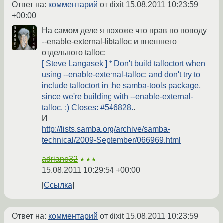
Ответ на:
комментарий
от dixit
15.08.2011 10:23:59
+00:00
На самом деле я похоже что прав по поводу
--enable-external-libtalloc и внешнего
отдельного talloc:
[ Steve Langasek ] * Don't build talloctort when
using --enable-external-talloc; and don't try to
include talloctort in the samba-tools package,
since we're building with --enable-external-
talloc. :) Closes: #546828.
.
И
http://lists.samba.org/archive/samba-
technical/2009-September/066969.html
adriano32
★★★
15.08.2011 10:29:54 +00:00
Ссылка
Ответ на:
комментарий
от dixit
15.08.2011 10:23:59