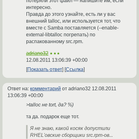
потеряли этот файл — напишите им, если
интересно.
Правда до этого узнайте, есть ли у вас
внешний talloc, или используется тот, что
вместе с Samba поставляется (--enable-
external-libtalloc погрепать) по
распакованному src.rpm.
adriano32
★★★
12.08.2011 13:06:39 +00:00
Показать ответ
Ссылка
Ответ на:
комментарий
от adriano32
12.08.2011
13:06:39 +00:00
>talloc не tort, да? %)
та да. подарок еще тот.
Я не знаю, какой косяк допустили
RHEL'овские сборщики src.rpm-ов...