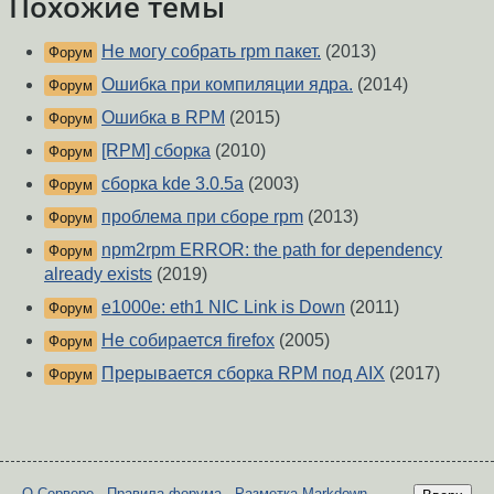
Похожие темы
Не могу собрать rpm пакет.
(2013)
Форум
Ошибка при компиляции ядра.
(2014)
Форум
Ошибка в RPM
(2015)
Форум
[RPM] сборка
(2010)
Форум
сборка kde 3.0.5a
(2003)
Форум
проблема при сборе rpm
(2013)
Форум
npm2rpm ERROR: the path for dependency
Форум
already exists
(2019)
e1000e: eth1 NIC Link is Down
(2011)
Форум
Не собирается firefox
(2005)
Форум
Прерывается сборка RPM под AIX
(2017)
Форум
О Сервере
-
Правила форума
-
Разметка Markdown