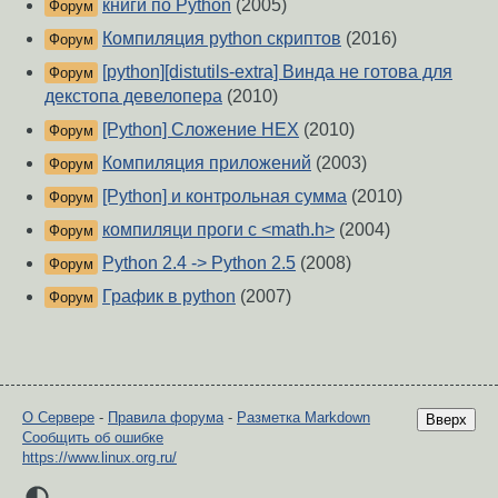
книги по Python
(2005)
Форум
Компиляция python скриптов
(2016)
Форум
[python][distutils-extra] Винда не готова для
Форум
декстопа девелопера
(2010)
[Python] Сложение HEX
(2010)
Форум
Компиляция приложений
(2003)
Форум
[Python] и контрольная сумма
(2010)
Форум
компиляци проги с <math.h>
(2004)
Форум
Python 2.4 -> Python 2.5
(2008)
Форум
График в python
(2007)
Форум
О Сервере
-
Правила форума
-
Разметка Markdown
Вверх
Сообщить об ошибке
https://www.linux.org.ru/