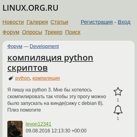
LINUX.ORG.RU
Новости
Галерея
Статьи
Регистрация
-
Вход
Форум
Опросы
Трекер
Поиск
Форум
—
Development
компиляция python
скриптов
python
,
компиляция
Я пишу на python 3. Мне бы хотелось
скомпилировать так чтобы эту прогу можно
1
было запускать на винде(сижу с debian 8).
Плиз помогите
1
levon12341
09.08.2016 12:13:30 +00:00