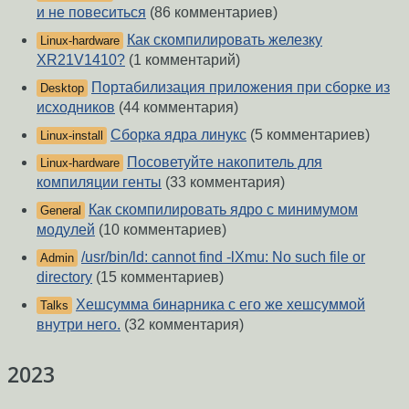
и не повеситься
(86 комментариев)
Как скомпилировать железку
Linux-hardware
XR21V1410?
(1 комментарий)
Портабилизация приложения при сборке из
Desktop
исходников
(44 комментария)
Сборка ядра линукс
(5 комментариев)
Linux-install
Посоветуйте накопитель для
Linux-hardware
компиляции генты
(33 комментария)
Как скомпилировать ядро с минимумом
General
модулей
(10 комментариев)
/usr/bin/ld: cannot find -lXmu: No such file or
Admin
directory
(15 комментариев)
Хешсумма бинарника с его же хешсуммой
Talks
внутри него.
(32 комментария)
2023