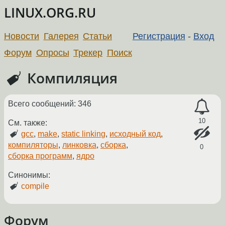
LINUX.ORG.RU
Новости
Галерея
Статьи
Регистрация
-
Вход
Форум
Опросы
Трекер
Поиск
Компиляция
Всего сообщений: 346
10
См. также:
gcc
,
make
,
static linking
,
исходный код
,
компиляторы
,
линковка
,
сборка
,
0
сборка программ
,
ядро
Синонимы:
compile
Форум