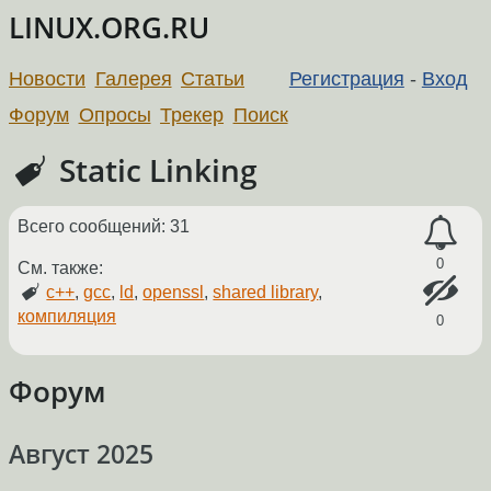
LINUX.ORG.RU
Новости
Галерея
Статьи
Регистрация
-
Вход
Форум
Опросы
Трекер
Поиск
Static Linking
Всего сообщений: 31
0
См. также:
c++
,
gcc
,
ld
,
openssl
,
shared library
,
компиляция
0
Форум
Август 2025