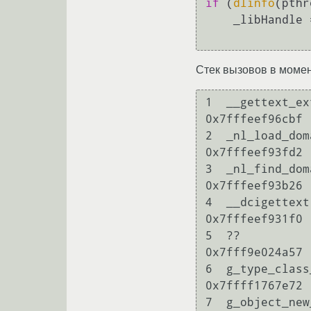
if
 (
dlinfo
(pthr
    _libHandle
Стек вызовов в момен
1  __gettext_extract_plural                                                                                                             
0x7fffeef96cbf 

2  _nl_load_domain                                                                                                                                                                                           
0x7fffeef93fd2 

3  _nl_find_domain                                                                                                                                                                                           
0x7fffeef93b26 

4  __dcigettext                                                                                                                                                                                                                                    
0x7fffeef931f0 

5  ??                                                                                                                                                                                                                                              
0x7fff9e024a57 

6  g_type_class_ref                                                                                                                                                                               
0x7ffff1767e72 

7  g_object_new_valist                                                                                                                                                 