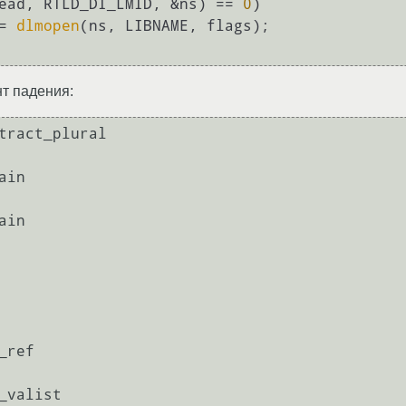
ead, RTLD_DI_LMID, &ns) == 
0
)

 = 
dlmopen
(ns, LIBNAME, flags);

т падения:
                                                                                                           
                                      
                                      
                                                 
                                                                            