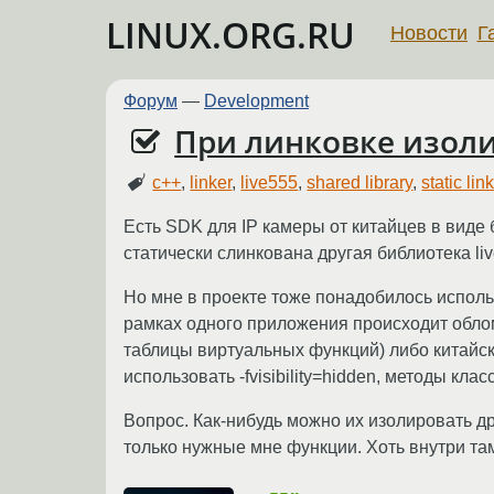
LINUX.ORG.RU
Новости
Г
Форум
—
Development
При линковке изоли
c++
,
linker
,
live555
,
shared library
,
static lin
Есть SDK для IP камеры от китайцев в виде б
статически слинкована другая библиотека liv
Но мне в проекте тоже понадобилось использ
рамках одного приложения происходит облом.
таблицы виртуальных функций) либо китайски
использовать -fvisibility=hidden, методы кла
Вопрос. Как-нибудь можно их изолировать др
только нужные мне функции. Хоть внутри та