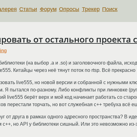
алерея
Статьи
Форум
Опросы
Трекер
Поиск
ровать от остального проекта
king
иблиотеки (на выбор .a и .so) и заголовочного файла, исход
e555. Китайцы через неё тянут поток по rtsp. Всё прекрасно 
овать live555, но новой версии и собранной с нужными клю
 Я пытался по-разному. Либо конфликты при линковке (руга
й live555 берёт верх и мой код начинает работать со стар
ссов перестали торчать, но вот служебная c++ требуха всё ещ
уг от друга в рамках одного адресного пространства? В иде
м c++, но API у библиотеки сишный. Или это невозможно из