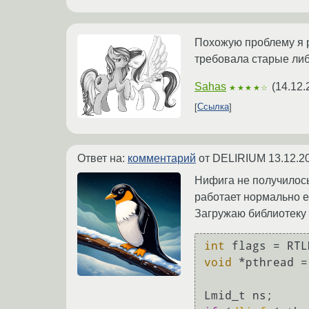
Похожую проблему я р
требовала старые либ
Sahas
(
14.12.
★★★★☆
Ссылка
Ответ на:
комментарий
от DELIRIUM
13.12.2
Нифига не получилось
работает нормально е
Загружаю библиотеку 
int
void
 *pthread =