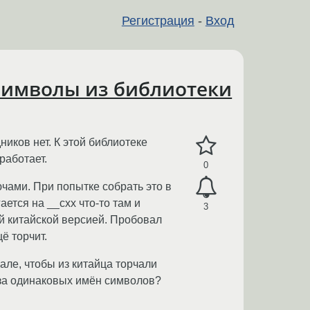
Регистрация
-
Вход
 символы из библиотеки
ников нет. К этой библиотеке
работает.
0
чами. При попытке собрать это в
ется на __cxx что-то там и
3
ой китайской версией. Пробовал
ё торчит.
але, чтобы из китайца торчали
-за одинаковых имён символов?