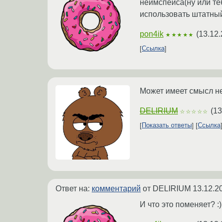
неймспейса(ну или те
использовать штатный
pon4ik
(
13.12.
★★★★★
Ссылка
Может имеет смысл не
DELIRIUM
(
13
☆☆☆☆☆
Показать ответы
Ссылка
Ответ на:
комментарий
от DELIRIUM
13.12.2
И что это поменяет? :)