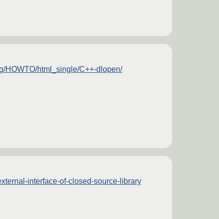
org/HOWTO/html_single/C++-dlopen/
xternal-interface-of-closed-source-library