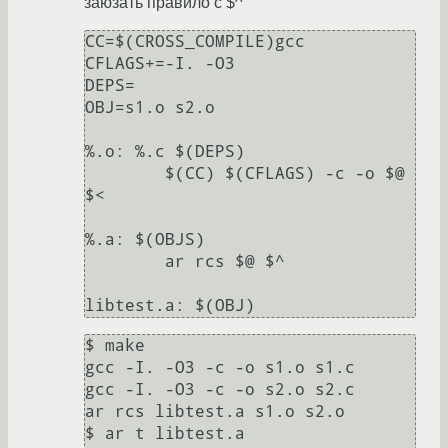
заюзать правило с $^
CC=$(CROSS_COMPILE)gcc

CFLAGS+=-I. -O3

DEPS=

OBJ=s1.o s2.o

%.o: %.c $(DEPS)

	$(CC) $(CFLAGS) -c -o $@ 
$<

%.a: $(OBJS)

	ar rcs $@ $^

$ make

gcc -I. -O3 -c -o s1.o s1.c

gcc -I. -O3 -c -o s2.o s2.c

ar rcs libtest.a s1.o s2.o

$ ar t libtest.a 
