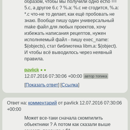
образом, чтобы мы получили одно echo ==
5.c, а другое 6.c ? %.a: %.c не сгодится, %.a:
*.c что-не то делает, как ещё пробовать не
знаю. Вообще пишу один универсальный
make файл для любых проектов, хочу
избежать написания рецептов, нужен
исполняемый файл - пишу exec_name:
$(objects), стат библиотека libm.a: $(object).
И чтобы всё выводилось через неявный
правила.
pavlick
★★
12.07.2016 07:30:06 +00:00
автор топика
Показать ответ
Ссылка
Ответ на:
комментарий
от pavlick
12.07.2016 07:30:06
+00:00
Может все-таки сначала скомпилить
объектники ? А потом как сказали выше