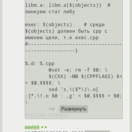
libm.a: libm.a($(objects))  # 
линкуем стат либу

exec: $(objects)    # среди 
$(objects) должен быть cpp с 
именем цели, т.е exec.cpp

#--------------------------------
-----------------}

%.d: %.cpp

        @set -e; rm -f $@; \

        $(CXX) -MM $(CPPFLAGS) $< 
> $@.$$$$; \

        sed 's,\($*\)\.o[ 
:]*,\1.o $@ : ,g' < $@.$$$$ > $@; 
\

        rm -f $@.$$$$

Развернуть
pavlick
★★