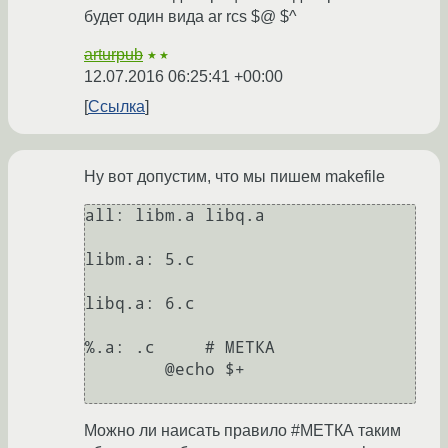
будет один вида ar rcs $@ $^
arturpub
★★
12.07.2016 06:25:41 +00:00
Ссылка
Ну вот допустим, что мы пишем makefile
all: libm.a libq.a

libm.a: 5.c

libq.a: 6.c

%.a: .c     # МЕТКА

        @echo $+

Можно ли наисать правило #МЕТКА таким