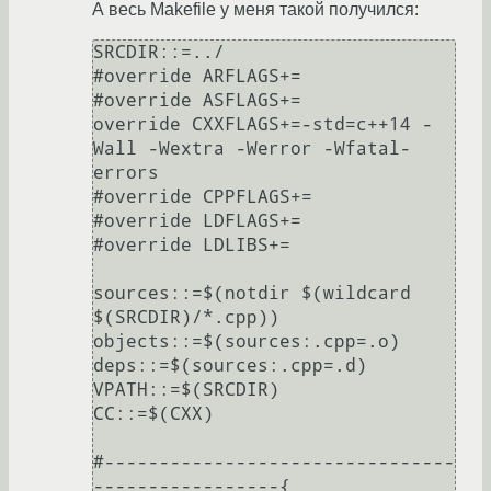
А весь Makefile у меня такой получился:
SRCDIR::=../

#override ARFLAGS+=

#override ASFLAGS+=

override CXXFLAGS+=-std=c++14 -
Wall -Wextra -Werror -Wfatal-
errors

#override CPPFLAGS+=

#override LDFLAGS+=

#override LDLIBS+=

sources::=$(notdir $(wildcard 
$(SRCDIR)/*.cpp))

objects::=$(sources:.cpp=.o)

deps::=$(sources:.cpp=.d)

VPATH::=$(SRCDIR)

CC::=$(CXX)

#--------------------------------
-----------------{
