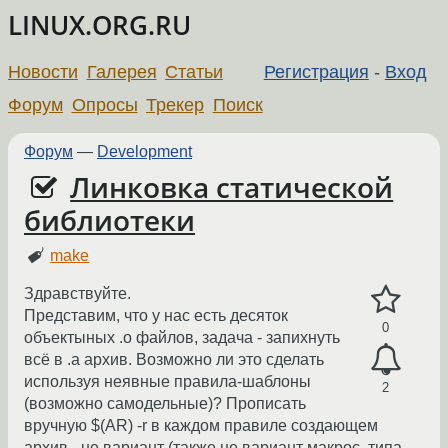
LINUX.ORG.RU
Новости
Галерея
Статьи
Регистрация
-
Вход
Форум
Опросы
Трекер
Поиск
Форум
—
Development
Линковка статической
библиотеки
make
Здравствуйте.
Представим, что у нас есть десяток
0
объектыных .o файлов, задача - запихнуть
всё в .a архив. Возможно ли это сделать
используя неявные правила-шаблоны
2
(возможно самодельные)? Прописать
вручную $(AR) -r в каждом правиле создающем
архив - не вариант (также не вариант макрос, типа