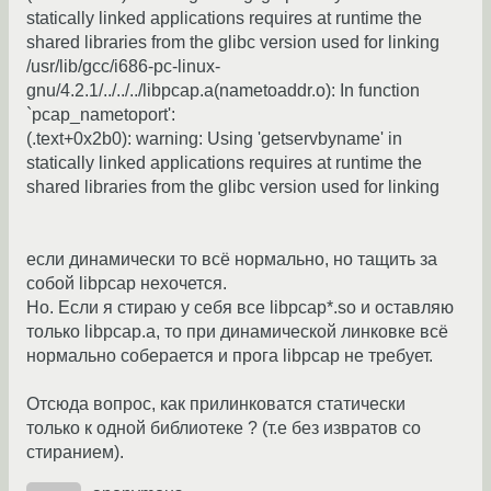
statically linked applications requires at runtime the
shared libraries from the glibc version used for linking
/usr/lib/gcc/i686-pc-linux-
gnu/4.2.1/../../../libpcap.a(nametoaddr.o): In function
`pcap_nametoport':
(.text+0x2b0): warning: Using 'getservbyname' in
statically linked applications requires at runtime the
shared libraries from the glibc version used for linking
если динамически то всё нормально, но тащить за
собой libpcap нехочется.
Но. Если я стираю у себя все libpcap*.so и оставляю
только libpcap.a, то при динамической линковке всё
нормально соберается и прога libpcap не требует.
Отсюда вопрос, как прилинковатся статически
только к одной библиотеке ? (т.е без извратов со
стиранием).