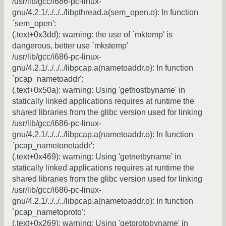
/usr/lib/gcc/i686-pc-linux-
gnu/4.2.1/../../../libpthread.a(sem_open.o): In function
`sem_open':
(.text+0x3dd): warning: the use of `mktemp' is
dangerous, better use `mkstemp'
/usr/lib/gcc/i686-pc-linux-
gnu/4.2.1/../../../libpcap.a(nametoaddr.o): In function
`pcap_nametoaddr':
(.text+0x50a): warning: Using 'gethostbyname' in
statically linked applications requires at runtime the
shared libraries from the glibc version used for linking
/usr/lib/gcc/i686-pc-linux-
gnu/4.2.1/../../../libpcap.a(nametoaddr.o): In function
`pcap_nametonetaddr':
(.text+0x469): warning: Using 'getnetbyname' in
statically linked applications requires at runtime the
shared libraries from the glibc version used for linking
/usr/lib/gcc/i686-pc-linux-
gnu/4.2.1/../../../libpcap.a(nametoaddr.o): In function
`pcap_nametoproto':
(.text+0x269): warning: Using 'getprotobyname' in