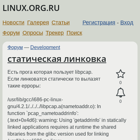
LINUX.ORG.RU
Новости
Галерея
Статьи
Регистрация
-
Вход
Форум
Опросы
Трекер
Поиск
Форум
—
Development
статическая линковка
Есть прога которая пользует libpcap.
Если линковатся статически то вылазят
0
такие ерроры:
/usr/lib/gcc/i686-pc-linux-
0
gnu/4.2.1/../../../libpcap.a(nametoaddr.o): In
function `pcap_nametoaddrinfo':
(.text+0x4d6): warning: Using 'getaddrinfo' in statically
linked applications requires at runtime the shared
libraries from the glibc version used for linking