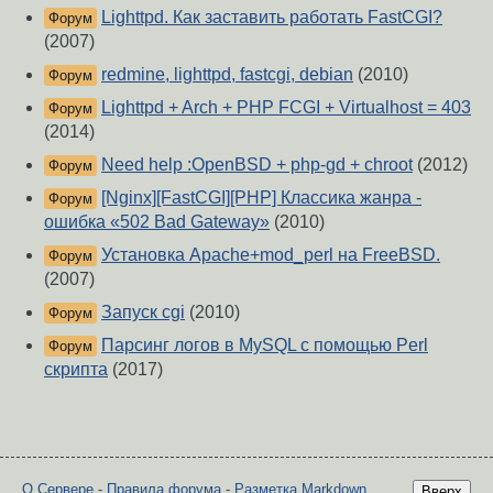
Lighttpd. Как заставить работать FastCGI?
Форум
(2007)
redmine, lighttpd, fastcgi, debian
(2010)
Форум
Lighttpd + Arch + PHP FCGI + Virtualhost = 403
Форум
(2014)
Need help :OpenBSD + php-gd + chroot
(2012)
Форум
[Nginx][FastCGI][PHP] Классика жанра -
Форум
ошибка «502 Bad Gateway»
(2010)
Установка Apache+mod_perl на FreeBSD.
Форум
(2007)
Запуск cgi
(2010)
Форум
Парсинг логов в MySQL с помощью Perl
Форум
скрипта
(2017)
О Сервере
-
Правила форума
-
Разметка Markdown
Вверх