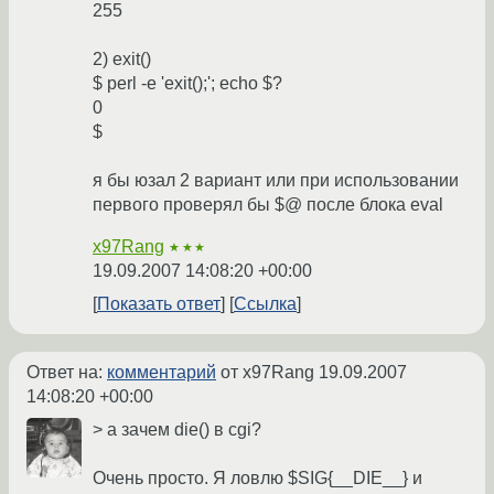
255
2) exit()
$ perl -e 'exit();'; echo $?
0
$
я бы юзал 2 вариант или при использовании
первого проверял бы $@ после блока eval
x97Rang
★★★
19.09.2007 14:08:20 +00:00
Показать ответ
Ссылка
Ответ на:
комментарий
от x97Rang
19.09.2007
14:08:20 +00:00
> а зачем die() в cgi?
Очень просто. Я ловлю $SIG{__DIE__} и