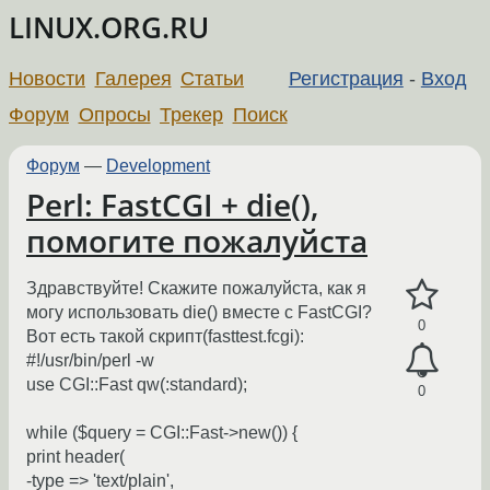
LINUX.ORG.RU
Новости
Галерея
Статьи
Регистрация
-
Вход
Форум
Опросы
Трекер
Поиск
Форум
—
Development
Perl: FastCGI + die(),
помогите пожалуйста
Здравствуйте! Скажите пожалуйста, как я
могу использовать die() вместе с FastCGI?
0
Вот есть такой скрипт(fasttest.fcgi):
#!/usr/bin/perl -w
use CGI::Fast qw(:standard);
0
while ($query = CGI::Fast->new()) {
print header(
-type => 'text/plain',