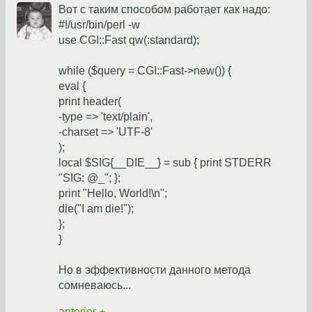
Вот с таким способом работает как надо:
#!/usr/bin/perl -w
use CGI::Fast qw(:standard);
while ($query = CGI::Fast->new()) {
eval {
print header(
-type => 'text/plain',
-charset => 'UTF-8'
);
local $SIG{__DIE__} = sub { print STDERR
"SIG: @_"; };
print "Hello, World!\n";
die("I am die!");
};
}
Но в эффективности данного метода
сомневаюсь...
anterior