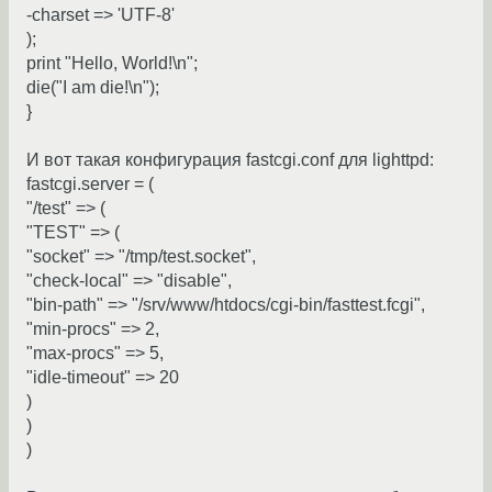
-charset => 'UTF-8'
);
print "Hello, World!\n";
die("I am die!\n");
}
И вот такая конфигурация fastcgi.conf для lighttpd:
fastcgi.server = (
"/test" => (
"TEST" => (
"socket" => "/tmp/test.socket",
"check-local" => "disable",
"bin-path" => "/srv/www/htdocs/cgi-bin/fasttest.fcgi",
"min-procs" => 2,
"max-procs" => 5,
"idle-timeout" => 20
)
)
)