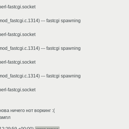
/perl-fastcgi.socket
od_fastcgi.c.1314) --- fastcgi spawning
/perl-fastcgi.socket
od_fastcgi.c.1314) --- fastcgi spawning
/perl-fastcgi.socket
od_fastcgi.c.1314) --- fastcgi spawning
/perl-fastcgi.socket
нова ничего нот воркинг :(
зампл
12:29:59 +00:00
)