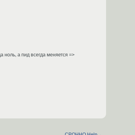
гда ноль, а пид всегда меняется =>
СРОЧНО,Help
→