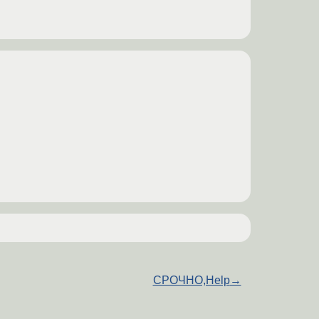
СРОЧНО,Help
→