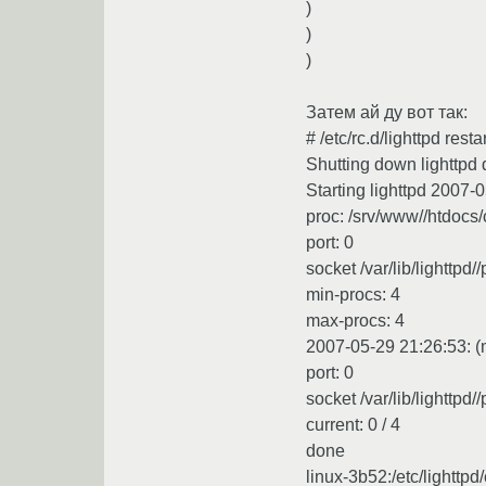
)
)
)
Затем ай ду вот так:
# /etc/rc.d/lighttpd restar
Shutting down lighttpd
Starting lighttpd 2007-
proc: /srv/www//htdocs/
port: 0
socket /var/lib/lighttpd/
min-procs: 4
max-procs: 4
2007-05-29 21:26:53: (m
port: 0
socket /var/lib/lighttpd/
current: 0 / 4
done
linux-3b52:/etc/lighttp