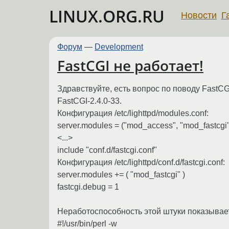
LINUX.ORG.RU
Новости
Г
Форум
—
Development
FastCGI не работает!
Здравствуйте, есть вопрос по поводу FastCGI
FastCGI-2.4.0-33.
Конфигурация /etc/lighttpd/modules.conf:
server.modules = ("mod_access", "mod_fastcgi"
<...>
include "conf.d/fastcgi.conf"
Конфигурация /etc/lighttpd/conf.d/fastcgi.conf:
server.modules += ( "mod_fastcgi" )
fastcgi.debug = 1
Неработоспособность этой штуки показывае
#!/usr/bin/perl -w