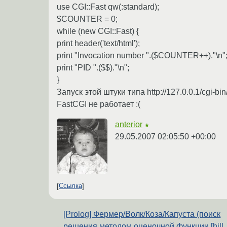
use CGI::Fast qw(:standard);
$COUNTER = 0;
while (new CGI::Fast) {
print header('text/html');
print "Invocation number ".($COUNTER++)."\n"
print "PID ".($$)."\n";
}
Запуск этой штуки типа http://127.0.0.1/cgi-b
FastCGI не работает :(
anterior
★
29.05.2007 02:05:50 +00:00
Ссылка
[Prolog] Фермер/Волк/Коза/Капуста (поиск
←
решения методом оценочной функции [hill