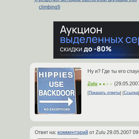
climbing])
Ну и? Где ты его спау
Zulu
(
29.05.200
★★☆☆
Показать ответы
Ссылка
Ответ на:
комментарий
от Zulu
29.05.2007 09