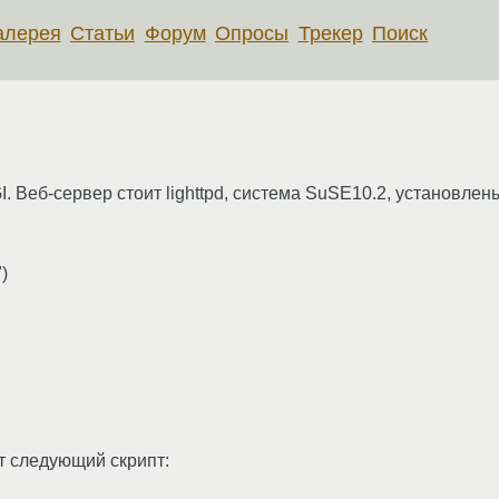
алерея
Статьи
Форум
Опросы
Трекер
Поиск
. Веб-сервер стоит lighttpd, система SuSE10.2, установлены
)
т следующий скрипт: