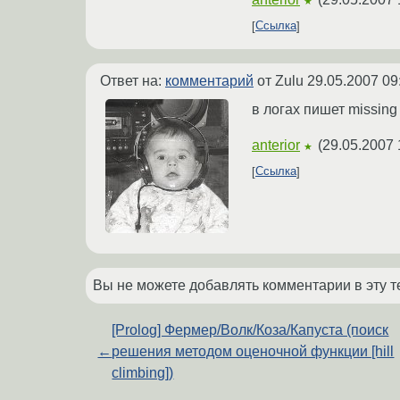
★
Ссылка
Ответ на:
комментарий
от Zulu
29.05.2007 09
в логах пишет missing 
anterior
(
29.05.2007 
★
Ссылка
Вы не можете добавлять комментарии в эту т
[Prolog] Фермер/Волк/Коза/Капуста (поиск
←
решения методом оценочной функции [hill
climbing])