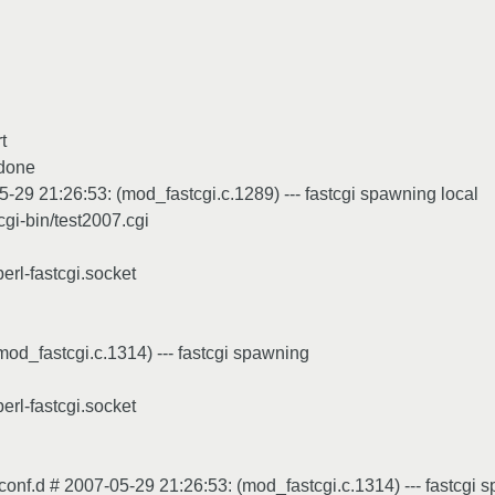
t
 done
05-29 21:26:53: (mod_fastcgi.c.1289) --- fastcgi spawning local
cgi-bin/test2007.cgi
/perl-fastcgi.socket
od_fastcgi.c.1314) --- fastcgi spawning
/perl-fastcgi.socket
d/conf.d # 2007-05-29 21:26:53: (mod_fastcgi.c.1314) --- fastcgi