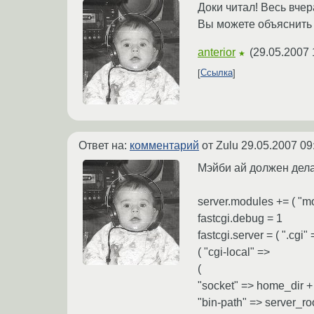
Доки читал! Весь вчер
Вы можете объяснить 
anterior
(
29.05.2007 
★
Ссылка
Ответ на:
комментарий
от Zulu
29.05.2007 09
Мэйби ай должен делат
server.modules += ( "mo
fastcgi.debug = 1
fastcgi.server = ( ".cgi"
( "cgi-local" =>
(
"socket" => home_dir + "
"bin-path" => server_roo