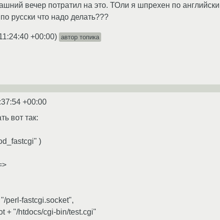
ашний вечер потратил на это. ТОли я шпрехен по английски
по русски что надо делать???
11:24:40 +00:00
)
автор топика
:37:54 +00:00
ь вот так:
d_fastcgi" )
 =>
/perl-fastcgi.socket",
t + "/htdocs/cgi-bin/test.cgi"