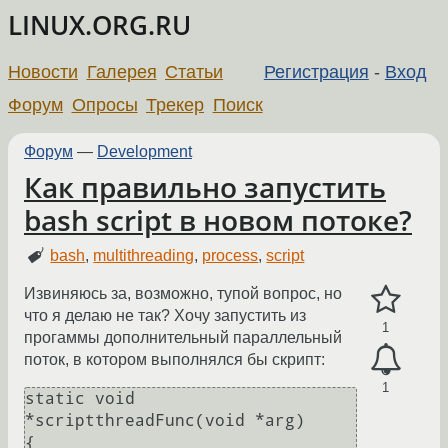
LINUX.ORG.RU
Новости
Галерея
Статьи
Регистрация
-
Вход
Форум
Опросы
Трекер
Поиск
Форум
—
Development
Как правильно запустить
bash script в новом потоке?
bash
,
multithreading
,
process
,
script
Извиняюсь за, возможно, тупой вопрос, но
что я делаю не так? Хочу запустить из
1
прогаммы дополнительный параллельный
поток, в котором выполнялся бы скрипт:
1
static void 
*scriptthreadFunc(void *arg)

{
