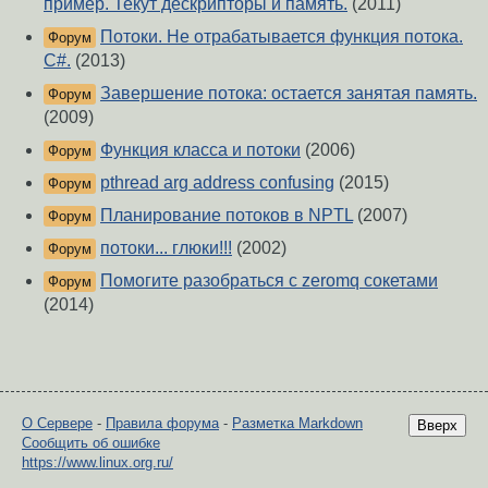
пример. Текут дескрипторы и память.
(2011)
Потоки. Не отрабатывается функция потока.
Форум
С#.
(2013)
Завершение потока: остается занятая память.
Форум
(2009)
Функция класса и потоки
(2006)
Форум
pthread arg address confusing
(2015)
Форум
Планирование потоков в NPTL
(2007)
Форум
потоки... глюки!!!
(2002)
Форум
Помогите разобраться с zeromq сокетами
Форум
(2014)
О Сервере
-
Правила форума
-
Разметка Markdown
Вверх
Сообщить об ошибке
https://www.linux.org.ru/