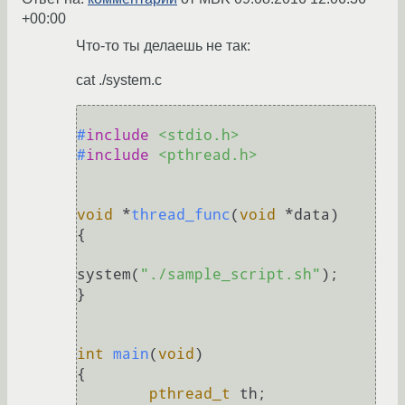
+00:00
Что-то ты делаешь не так:
cat ./system.c
#
include
<stdio.h>
#
include
<pthread.h>
void
 *
thread_func
(
void
 *data)
{

system(
"./sample_script.sh"
);

}

int
main
(
void
)
{

pthread_t
 th;
