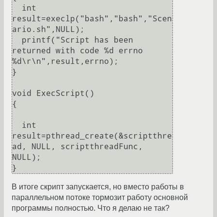
  int 
result=execlp("bash","bash","Scen
ario.sh",NULL);

  printf("Script has been 
returned with code %d errno 
%d\r\n",result,errno); 

}

void ExecScript()

{

  int 
result=pthread_create(&scriptthre
ad, NULL, scriptthreadFunc, 
NULL);

В итоге скрипт запускается, но вместо работы в
параллельном потоке тормозит работу основной
программы полностью. Что я делаю не так?