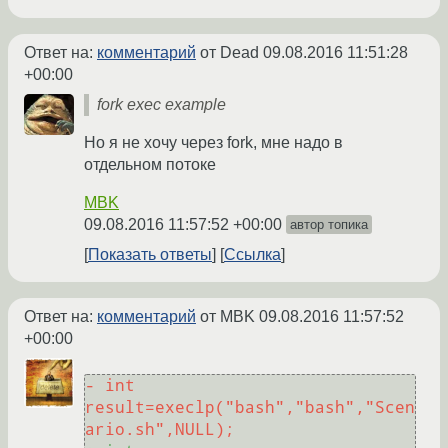
Ответ на:
комментарий
от Dead
09.08.2016 11:51:28
+00:00
fork exec example
Но я не хочу через fork, мне надо в
отдельном потоке
MBK
09.08.2016 11:57:52 +00:00
автор топика
Показать ответы
Ссылка
Ответ на:
комментарий
от MBK
09.08.2016 11:57:52
+00:00
- int 
result=execlp("bash","bash","Scen
ario.sh",NULL);