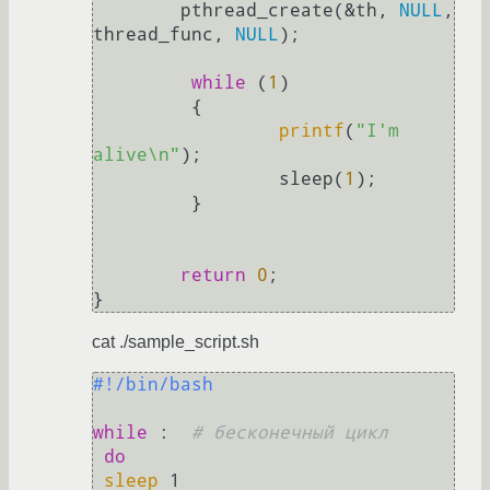
        pthread_create(&th, 
NULL
, 
thread_func, 
NULL
);

while
 (
1
)

         {

printf
(
"I'm 
alive\n"
);

                 sleep(
1
);

         }

return
0
;

cat ./sample_script.sh
#!/bin/bash
while
 :  
# бесконечный цикл
do
sleep
 1
