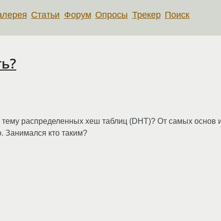
алерея
Статьи
Форум
Опросы
Трекер
Поиск
ть?
а тему распределенных хеш таблиц (DHT)? От самых основ и
о. Занимался кто таким?