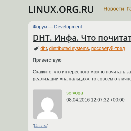
LINUX.ORG.RU
Новости
Г
Форум
—
Development
DHT. Инфа. Что почита
dht
,
distributed systems
,
посоветуй-тред
Приветствую!
Скажите, что интересного можно почитать з
реализации «на пальцах», то совсем отличн
seryoga
08.04.2016 12:07:32 +00:00
Ссылка