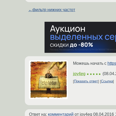
←
фильтр нижних частот
Можешь начать с
http
joy4eg
(
08.04.
★★★★★
Показать ответ
Ссылка
Ответ на:
комментарий
от joy4eg
08.04.2016 