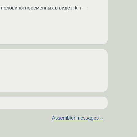
 половины переменных в виде j, k, i —
Assembler messages
→