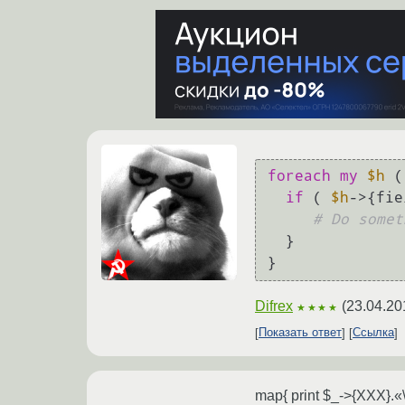
foreach
my
$h
 (
if
 ( 
$h
->{fie
# Do somet
  }

Difrex
(
23.04.20
★★★★
Показать ответ
Ссылка
map{ print $_->{XXX}.«