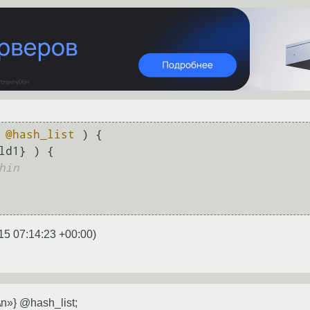
 
@hash_list
 ) {

ld1} ) {

hin
15 07:14:23 +00:00
)
\n»} @hash_list;