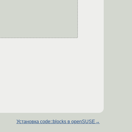
Установка code::blocks в openSUSE
→