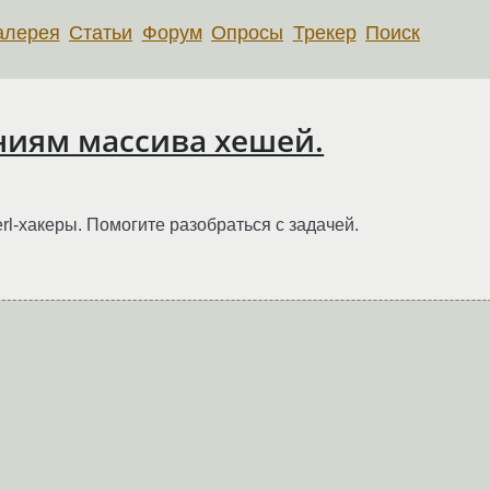
алерея
Статьи
Форум
Опросы
Трекер
Поиск
ениям массива хешей.
l-хакеры. Помогите разобраться с задачей.