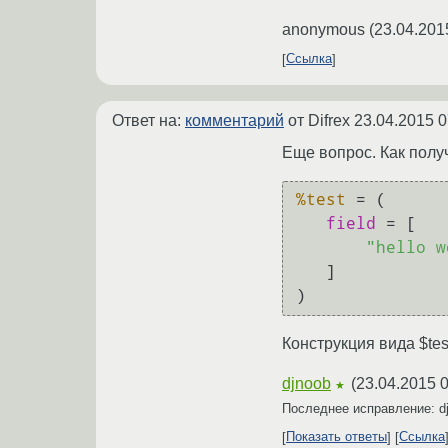
anonymous
(
23.04.201
Ссылка
Ответ на:
комментарий
от Difrex
23.04.2015 0
Еще вопроc. Как полу
%test
 = (

field
 = [

"hello w
   ]

Конструкция вида $test{
djnoob
(
23.04.2015 0
★
Последнее исправление: d
Показать ответы
Ссылка