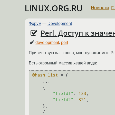
LINUX.ORG.RU
Новости
Г
Форум
—
Development
Perl. Доступ к знач
development
,
perl
Приветствую вас снова, многоуважаемые Per
Есть огромный массив хешей вида:
@hash_list
 = (

    ...

    {

"field1"
: 
123
,

"field2"
: 
321
,

    },

    {
