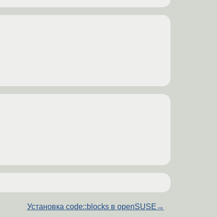
Установка code::blocks в openSUSE
→