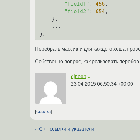
"field1"
: 
456
,

"field2"
: 
654
,

    },

    ...

Перебрать массив и для каждого хеша провер
Собственно вопрос, как релизовать перебор
djnoob
★
23.04.2015 06:50:34 +00:00
Ссылка
←
C++ ссылки и указатели