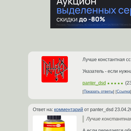
Лучше константная ссы
Указатель - если нужн
panter_dsd
(
2
★★★★★
Показать ответы
Ссылка
Ответ на:
комментарий
от panter_dsd
23.04.2
Лучше константная 
А если передается об