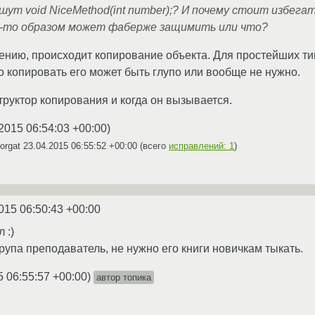
шут void NiceMethod(int number);? И почему стоит избега
м-то образом может фаберже защимить или что?
нию, происходит копирование объекта. Для простейших типов i
то копировать его может быть глупо или вообще не нужно.
труктор копирования и когда он вызывается.
2015 06:54:03 +00:00
)
orgat
23.04.2015 06:55:52 +00:00
(всего
исправлений: 1
)
015 06:50:43 +00:00
 :)
рупа преподаватель, не нужно его книги новичкам тыкать.
5 06:55:57 +00:00
)
автор топика