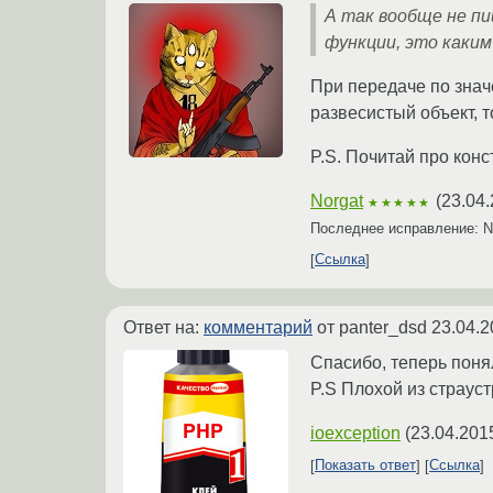
А так вообще не пи
функции, это каки
При передаче по значе
развесистый объект, 
P.S. Почитай про конс
Norgat
(
23.04.
★★★★★
Последнее исправление: N
Ссылка
Ответ на:
комментарий
от panter_dsd
23.04.2
Спасибо, теперь понял
P.S Плохой из страуст
ioexception
(
23.04.201
Показать ответ
Ссылка