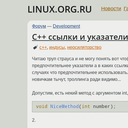
LINUX.ORG.RU
Новости
Г
Форум
—
Development
C++ ссылки и указател
c++
,
индусы
,
неосиляторство
Читаю труп страуса и не могу понять вот ч
предпочтительнее указатели а в каких ссылки?
случаях что предпочтительнее использовать.
новичкам тычут, троллинга ради видимо...
Допустим, есть некий метод с аргументом int
void
NiceMethod
(
int
 number)
;
2.