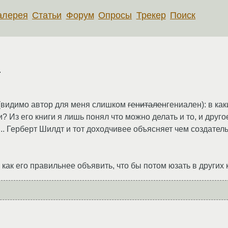
алерея
Статьи
Форум
Опросы
Трекер
Поиск
и
то(видимо автор для меня слишком
генитален
гениален): в ка
 Из его книги я лишь понял что можно делать и то, и другое
.. Герберт Шилдт и тот доходчивее объясняет чем создатель,
, как его правильнее объявить, что бы потом юзать в других 