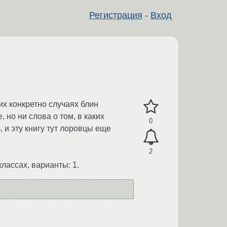
Регистрация
-
Вход
ких конкретно случаях блин
, но ни слова о том, в каких
0
 и эту книгу тут лоровцы еще
2
классах, варианты: 1.