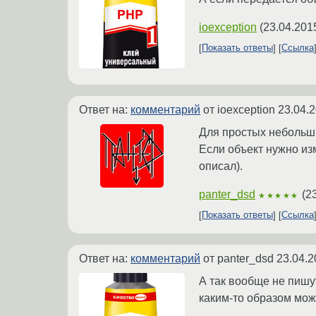
ioexception
(
23.04.201
Показать ответы
Ссылка
Ответ на:
комментарий
от ioexception
23.04.2
Для простых небольших
Если объект нужно изм
описал).
panter_dsd
(
2
★★★★★
Показать ответы
Ссылка
Ответ на:
комментарий
от panter_dsd
23.04.2
А так вообще не пишут
каким-то образом мо