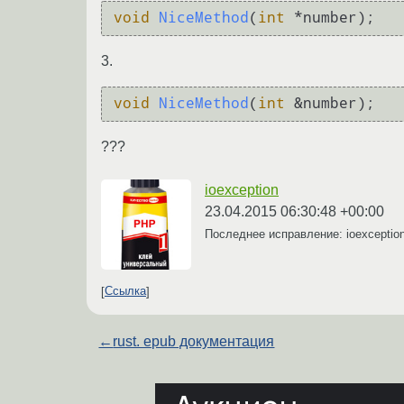
void
NiceMethod
(
int
 *number)
;
3.
void
NiceMethod
(
int
 &number)
;
???
ioexception
23.04.2015 06:30:48 +00:00
Последнее исправление: ioexceptio
Ссылка
←
rust. epub документация