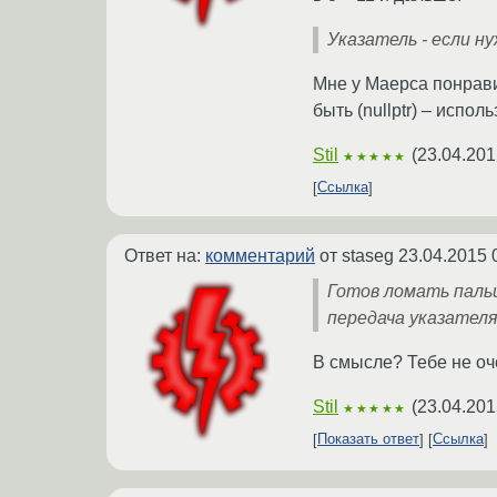
Указатель - если ну
Мне у Маерса понрави
быть (nullptr) – испол
Stil
(
23.04.201
★★★★★
Ссылка
Ответ на:
комментарий
от staseg
23.04.2015 
Готов ломать паль
передача указателя
В смысле? Тебе не оче
Stil
(
23.04.201
★★★★★
Показать ответ
Ссылка