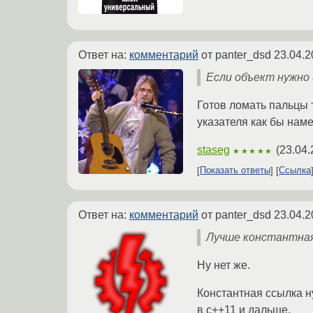
Ответ на:
комментарий
от panter_dsd
23.04.2
Если объект нужно 
Готов ломать пальцы 
указателя как бы наме
staseg
(
23.04.
★★★★★
Показать ответы
Ссылка
Ответ на:
комментарий
от panter_dsd
23.04.2
Лучше константная
Ну нет же.
Константная ссылка н
в c++11 и дальше.