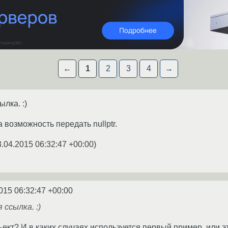
←
1
2
3
4
→
лка. :)
а возможность передать nullptr.
3.04.2015 06:32:47 +00:00
)
015 06:32:47 +00:00
ссылка. :)
ъект? И в каких случаях используется первый пример, или 