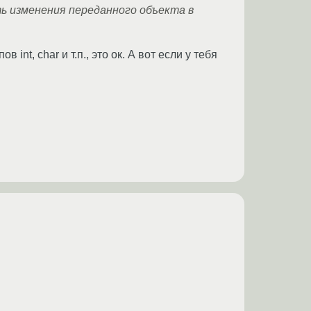
ть изменения переданного объекта в
nt, char и т.п., это ок. А вот если у тебя