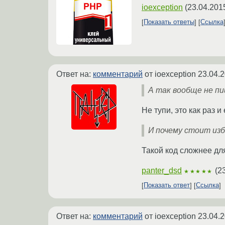
ioexception
(
23.04.201
Показать ответы
Ссылка
Ответ на:
комментарий
от ioexception
23.04.2
А так вообще не пиш
Не тупи, это как раз 
И почему стоит из
Такой код сложнее дл
panter_dsd
(
2
★★★★★
Показать ответ
Ссылка
Ответ на:
комментарий
от ioexception
23.04.2