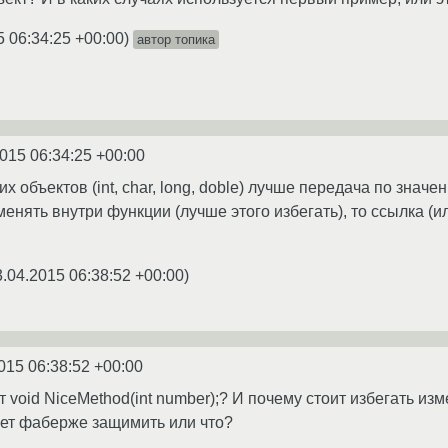
5 06:34:25 +00:00
)
автор топика
015 06:34:25 +00:00
 объектов (int, char, long, doble) лучше передача по значе
енять внутри функции (лучше этого избегать), то ссылка (и
3.04.2015 06:38:52 +00:00
)
015 06:38:52 +00:00
 void NiceMethod(int number);? И почему стоит избегать из
жет фаберже защимить или что?