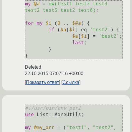
my
@a
 = 
qw(test1 test2 test3 
test2 test5 test2 test6)
;

for
my
$i
 (
0
 .. 
$#a
) {

if
 (
$a
[
$i
] eq 
'test2'
) {

$a
[
$i
] = 
'best2'
;

last
;

	}

Deleted
22.10.2015 07:07:16 +00:00
Показать ответ
Ссылка
#!/usr/bin/env perl
use
 List::MoreUtils;

my
@my_arr
 = (
"test1"
, 
"test2"
, 