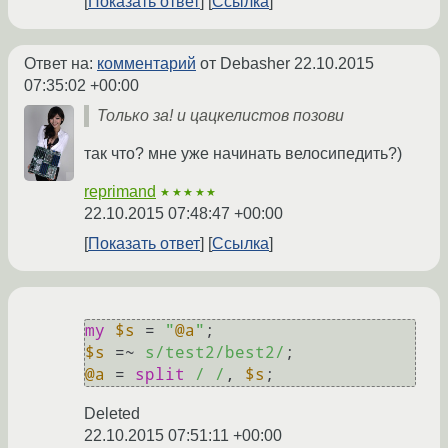
Показать ответ
Ссылка
Ответ на:
комментарий
от Debasher
22.10.2015
07:35:02 +00:00
Только за! и цацкелистов позови
так что? мне уже начинать велосипедить?)
reprimand
★★★★★
22.10.2015 07:48:47 +00:00
Показать ответ
Ссылка
my
$s
 = 
"
@a
"
$s
 =~ 
s/test2/best2/
@a
 = 
split
/ /
, 
$s
Deleted
22.10.2015 07:51:11 +00:00