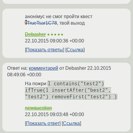
анонiмус не смог пройти квест
TrueTsar1C78
, твой выход
Debasher
★★★★★
22.10.2015 09:00:36 +00:00
Показать ответы
Ссылка
Ответ на:
комментарий
от Debasher
22.10.2015
08:49:06 +00:00
l contains("test2")
На пожри
ifTrue(l insertAfter("best2",
"test2") removeFirst("test2") )
newquestion
22.10.2015 09:03:48 +00:00
Показать ответ
Ссылка