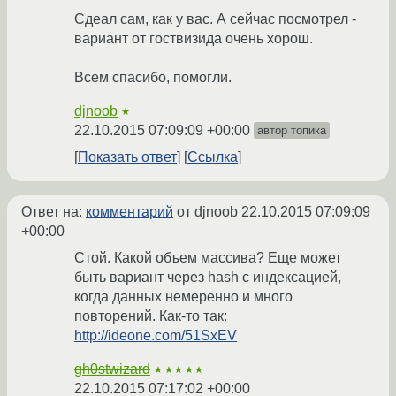
Сдеал сам, как у вас. А сейчас посмотрел -
вариант от гоствизида очень хорош.
Всем спасибо, помогли.
djnoob
★
22.10.2015 07:09:09 +00:00
автор топика
Показать ответ
Ссылка
Ответ на:
комментарий
от djnoob
22.10.2015 07:09:09
+00:00
Стой. Какой объем массива? Еще может
быть вариант через hash с индексацией,
когда данных немеренно и много
повторений. Как-то так:
http://ideone.com/51SxEV
gh0stwizard
★★★★★
22.10.2015 07:17:02 +00:00