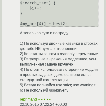
$search_text) {

    $i++;

}

$my_arr[$i] = best2;
А теперь по сути и по треду:
1) Не используй двойные кавычки в строках,
где тебе НЕ нужна интерполяция.
2) Константы заноси в readonly переменные
3) Регулярные выражения медленнее, чем
выполненная задача вручную
4) Не стоит использовать сторонние модули
в простых задачах, даже если они есть в
стандартной комплектации
5) Всегда пользуйся use strict; use warnings;
6) Не используй /usr/bin/env
reprimand
★★★★★
22.10.2015 07:22:24 +00:00