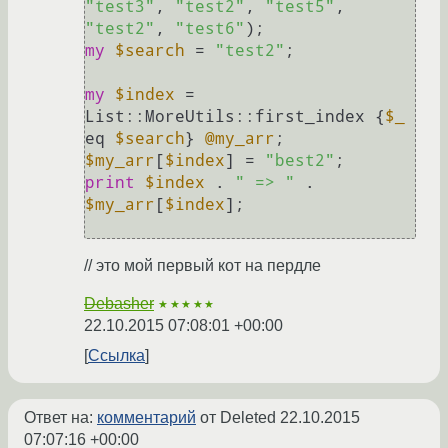
"test3"
, 
"test2"
, 
"test5"
, 
"test2"
, 
"test6"
my
$search
 = 
"test2"
;

my
$index
 = 
List::MoreUtils::first_index {
$_
eq 
$search
} 
@my_arr
$my_arr
[
$index
] = 
"best2"
print
$index
 . 
" => "
 . 
$my_arr
[
$index
];

// это мой первый кот на пердле
Debasher
★★★★★
22.10.2015 07:08:01 +00:00
Ссылка
Ответ на:
комментарий
от Deleted
22.10.2015
07:07:16 +00:00