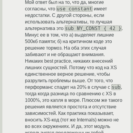
Мой ответ был на то, что да, многие
use constant
согласны, что
имеет
недостатки. С другой стороны, если
использовать альтернативы, то лучшая
sub MY_CONST { 42 }
альтернатива это
.
Минус ее в том, что а) выделяет лишние
500кб памяти; б) на критичном коде это
решение тормоз. На оба этих случая
забивают и не обращают внимания.
Никаких best practice, никаких внесений
лишних сущностей. Потому что код на XS
единственное верное решение, чтобы
разрулить проблемы выше. От того, что
sub
перформанс спадет на 20% в случае с
,
тогда когда разница по сравнению с XS в
1000%, это капля в море. Плюсом же такого
решения является простота и отсутствие
зависимостей. Как практика показывает,
вносить XS-код (тот же Internals) можно не
во всех окружениях. И да, этот модуль
используется предложенным тобой