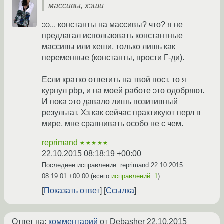
массивы, хэши
ээ... константы на массивы? что? я не
предлагал использовать константные
массивы или хеши, только лишь как
переменные (константы, прости Г-ди).
Если кратко ответить на твой пост, то я
курнул pbp, и на моей работе это одобряют.
И пока это давало лишь позитивный
результат. Хз как сейчас практикуют перл в
мире, мне сравнивать особо не с чем.
reprimand
★★★★★
22.10.2015 08:18:19 +00:00
Последнее исправление: reprimand
22.10.2015
08:19:01 +00:00
(всего
исправлений: 1
)
Показать ответ
Ссылка
Ответ на:
комментарий
от Debasher
22.10.2015