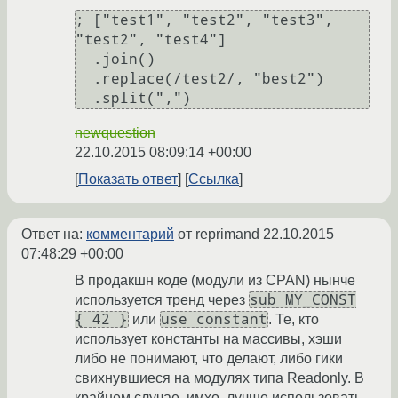
; ["test1", "test2", "test3", 
"test2", "test4"]

  .join()

  .replace(/test2/, "best2")

newquestion
22.10.2015 08:09:14 +00:00
Показать ответ
Ссылка
Ответ на:
комментарий
от reprimand
22.10.2015
07:48:29 +00:00
В продакшн коде (модули из CPAN) нынче
sub MY_CONST
используется тренд через
{ 42 }
use constant
или
. Те, кто
использует константы на массивы, хэши
либо не понимают, что делают, либо гики
свихнувшиеся на модулях типа Readonly. В
крайнем случае, имхо, лучше использовать