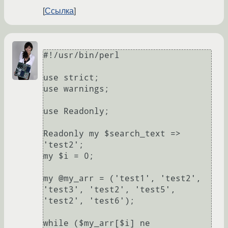
Ссылка
#!/usr/bin/perl

use strict;

use warnings;

use Readonly;

Readonly my $search_text => 
'test2';

my $i = 0;

my @my_arr = ('test1', 'test2', 
'test3', 'test2', 'test5', 
'test2', 'test6');

while ($my_arr[$i] ne 