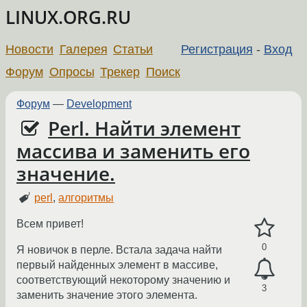
LINUX.ORG.RU
Новости
Галерея
Статьи
Регистрация
-
Вход
Форум
Опросы
Трекер
Поиск
Форум
—
Development
Perl. Найти элемент
массива и заменить его
значение.
perl
,
алгоритмы
Всем привет!
0
Я новичок в перле. Встала задача найти
первый найденных элемент в массиве,
соответствующий некоторому значению и
3
заменить значение этого элемента.