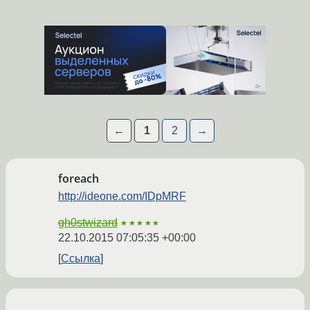
←
1
2
→
foreach
http://ideone.com/IDpMRF
gh0stwizard
★★★★★
22.10.2015 07:05:35 +00:00
Ссылка