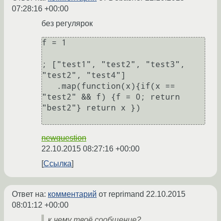
07:28:16 +00:00
без регулярок
f = 1

; ["test1", "test2", "test3", 
"test2", "test4"]

   .map(function(x){if(x == 
"test2" && f) {f = 0; return 
"best2"} return x })

newquestion
22.10.2015 08:27:16 +00:00
Ссылка
Ответ на:
комментарий
от reprimand
22.10.2015
08:01:12 +00:00
к чему твоё сообщение?