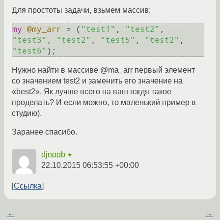
Для простоты задачи, взьмем массив:
my
@my_arr
 = (
"test1"
, 
"test2"
, 
"test3"
, 
"test2"
, 
"test5"
, 
"test2"
, 
"test6"
Нужно найти в массиве @ma_arr первый элемент
со значением test2 и заменить его значение на
«best2». Як лучше всего на ваш взгдя такое
проделать? И если можно, то маленький пример в
студию).
Заранее спасибо.
djnoob
★
22.10.2015 06:53:55 +00:00
Ссылка
←
→