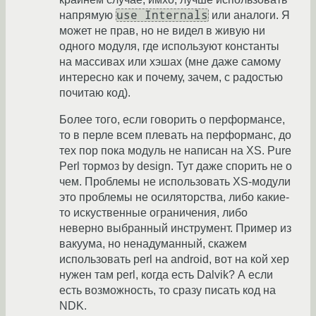
use Internals
напрямую
или аналоги. Я
может не прав, но не видел в живую ни
одного модуля, где используют константы
на массивах или хэшах (мне даже самому
интересно как и почему, зачем, с радостью
почитаю код).
Более того, если говорить о перформансе,
то в перле всем плевать на перформанс, до
тех пор пока модуль не написан на XS. Pure
Perl тормоз by design. Тут даже спорить не о
чем. Проблемы не использовать XS-модули
это проблемы не осиляторства, либо какие-
то искуственные ограничения, либо
неверно выбранный инструмент. Пример из
вакуума, но ненадуманный, скажем
использовать perl на android, вот на кой хер
нужен там perl, когда есть Dalvik? А если
есть возможность, то сразу писать код на
NDK.