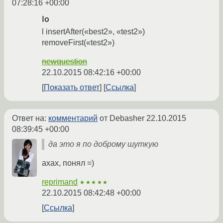
07:28:16 +00:00
Io
l insertAfter(«best2», «test2»)
removeFirst(«test2»)
newquestion
22.10.2015 08:42:16 +00:00
Показать ответ
Ссылка
Ответ на:
комментарий
от Debasher
22.10.2015
08:39:45 +00:00
да это я по доброму шуткую
ахах, понял =)
reprimand
★★★★★
22.10.2015 08:42:48 +00:00
Ссылка