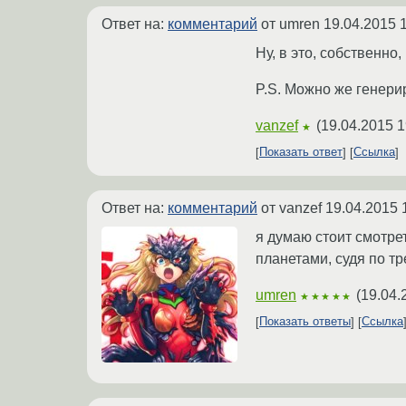
Ответ на:
комментарий
от umren
19.04.2015 
Ну, в это, собственно
P.S. Можно же генери
vanzef
(
19.04.2015 1
★
Показать ответ
Ссылка
Ответ на:
комментарий
от vanzef
19.04.2015 
я думаю стоит смотре
планетами, судя по т
umren
(
19.04.
★★★★★
Показать ответы
Ссылка