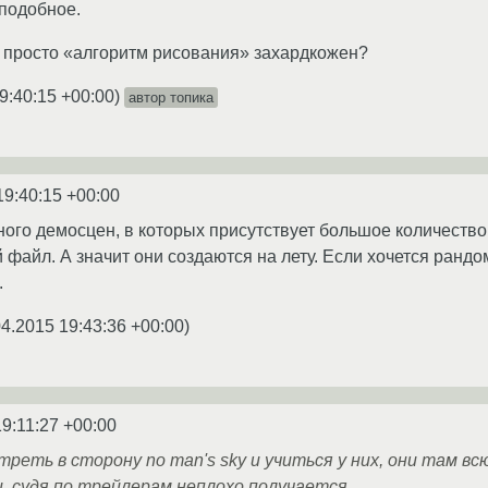
 подобное.
 просто «алгоритм рисования» захардкожен?
9:40:15 +00:00
)
автор топика
19:40:15 +00:00
много демосцен, в которых присутствует большое количеств
 файл. А значит они создаются на лету. Если хочется рандо
.
04.2015 19:43:36 +00:00
)
19:11:27 +00:00
реть в сторону no man's sky и учиться у них, они там в
и, судя по трейлерам неплохо получается