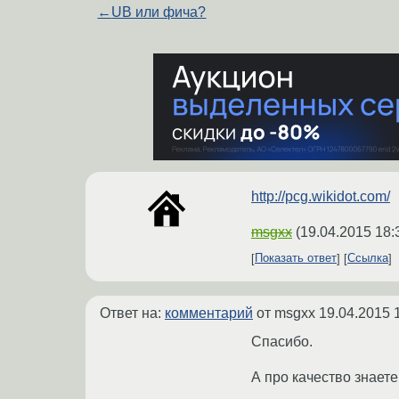
←
UB или фича?
http://pcg.wikidot.com/
msgxx
(
19.04.2015 18:
Показать ответ
Ссылка
Ответ на:
комментарий
от msgxx
19.04.2015 
Спасибо.
А про качество знаете