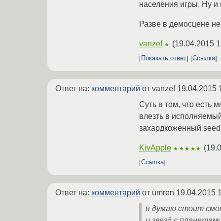
населения игры. Ну и
Разве в демосцене не
vanzef
(
19.04.2015 1
★
Показать ответ
Ссылка
Ответ на:
комментарий
от vanzef
19.04.2015 
Суть в том, что есть 
влезть в исполняемый
захардкоженный seed
KivApple
(
19.
★★★★★
Ссылка
Ответ на:
комментарий
от umren
19.04.2015 
я думаю стоит смот
и звезд с планетам