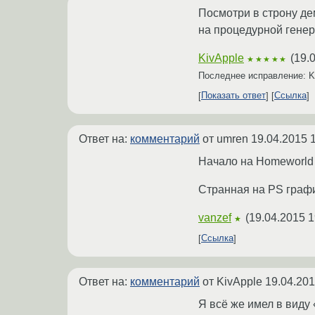
Посмотри в строну демо
на процедурной генера
KivApple
(
19.
★★★★★
Последнее исправление: K
Показать ответ
Ссылка
Ответ на:
комментарий
от umren
19.04.2015 
Начало на Homeworld
Странная на PS графи
vanzef
(
19.04.2015 1
★
Ссылка
Ответ на:
комментарий
от KivApple
19.04.201
Я всё же имел в виду