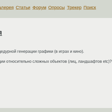
алерея
Статьи
Форум
Опросы
Трекер
Поиск
я
цедурной генерации графики (в играх и кино).
ции относительно сложных объектов (лиц, ландшафтов etc)?