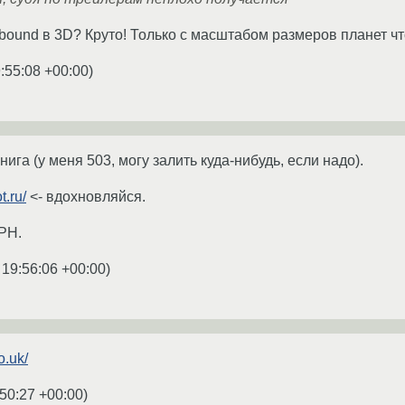
bound в 3D? Круто! Только с масштабом размеров планет что-
:55:08 +00:00
)
книга (у меня 503, могу залить куда-нибудь, если надо).
t.ru/
<- вдохновляйся.
PH.
 19:56:06 +00:00
)
o.uk/
50:27 +00:00
)