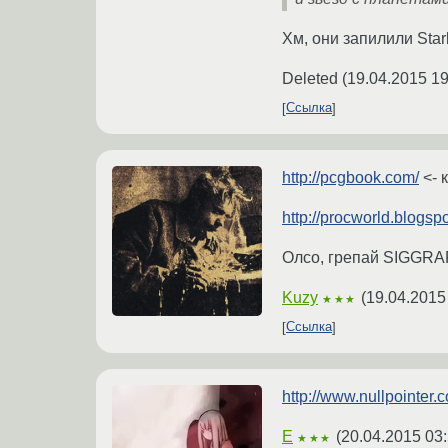
Хм, они запилили Star
Deleted
(
19.04.2015 19
Ссылка
http://pcgbook.com/
<- 
http://procworld.blogspo
Олсо, грепай SIGGRA
Kuzy
(
19.04.2015
★★★
Ссылка
http://www.nullpointer.c
E
(
20.04.2015 03:
★★★