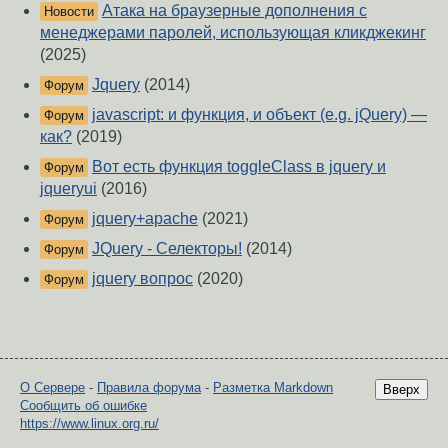
Атака на браузерные дополнения с
Новости
менеджерами паролей, использующая кликджекинг
(2025)
Jquery
(2014)
Форум
javascript: и функция, и объект (e.g. jQuery) —
Форум
как?
(2019)
Вот есть функция toggleClass в jquery и
Форум
jqueryui
(2016)
jquery+apache
(2021)
Форум
JQuery - Селекторы!
(2014)
Форум
jquery вопрос
(2020)
Форум
О Сервере
-
Правила форума
-
Разметка Markdown
Вверх
Сообщить об ошибке
https://www.linux.org.ru/