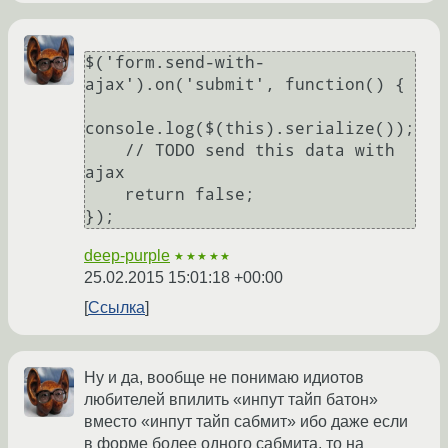
$('form.send-with-
ajax').on('submit', function() {

console.log($(this).serialize());

    // TODO send this data with 
ajax

    return false;

});
deep-purple
★★★★★
25.02.2015 15:01:18 +00:00
Ссылка
Ну и да, вообще не понимаю идиотов
любителей впилить «инпут тайп батон»
вместо «инпут тайп сабмит» ибо даже если
в форме более одного сабмита, то на