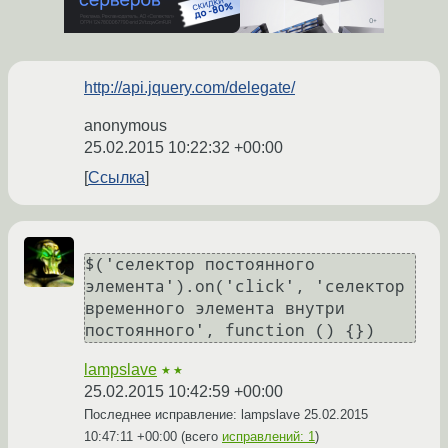
http://api.jquery.com/delegate/
anonymous
25.02.2015 10:22:32 +00:00
Ссылка
$('селектор постоянного 
элемента').on('click', 'селектор 
временного элемента внутри 
постоянного', function () {})
lampslave
★★
25.02.2015 10:42:59 +00:00
Последнее исправление: lampslave
25.02.2015
10:47:11 +00:00
(всего
исправлений: 1
)