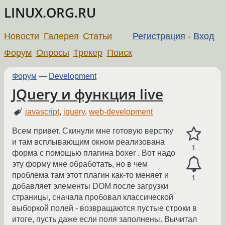
LINUX.ORG.RU
Новости
Галерея
Статьи
Регистрация
-
Вход
Форум
Опросы
Трекер
Поиск
Форум
—
Development
JQuery и функция live
javascript
,
jquery
,
web-development
Всем привет. Скинули мне готовую верстку
и там всплывающим окном реализована
1
форма с помощью плагина boxer . Вот надо
эту форму мне обработать, но в чем
проблема там этот плагин как-то меняет и
1
добавляет элементы DOM после загрузки
страницы, сначала пробовал классической
выборкой полей - возвращаются пустые строки в
итоге, пусть даже если поля заполнены. Вычитал