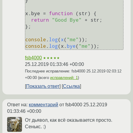
}

x.
bye
 = 
function
 (
str
) {

return
"Good Bye"
 + str;

};

console
.
log
(
x
(
"me"
console
.
log
(x.
bye
(
"me"
fsb4000
★★★★★
25.12.2019 01:33:46 +00:00
Последнее исправление: fsb4000
25.12.2019 02:03:12
+00:00
(всего
исправлений: 1
)
Показать ответ
Ссылка
Ответ на:
комментарий
от fsb4000
25.12.2019
01:33:46 +00:00
От дьявол, как всё оказывается просто.
Сенькс. :)