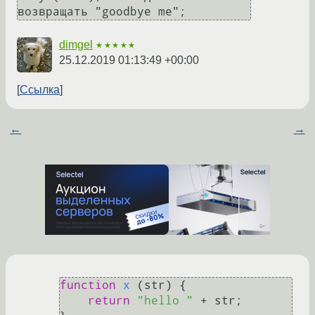
dimgel
★★★★★
25.12.2019 01:13:49 +00:00
Ссылка
←
→
function
x
 (
str
) {

return
"hello "
 + str;
