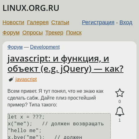
LINUX.ORG.RU
Новости
Галерея
Статьи
Регистрация
-
Вход
Форум
Опросы
Трекер
Поиск
Форум
—
Development
javascript: и функция, и
объект (e.g. jQuery) — как?
javascript
Всем привет. Я тут понял, что не знаю как
сделать сабж. Дайте плиз простейший
0
пример? Типа такого:
let x = ???;

1
x("me");   // должен возвращать 
"hello me";

x.bye("me");   // должен 