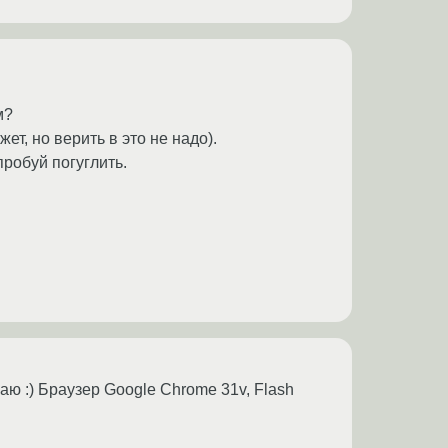
м?
ет, но верить в это не надо).
пробуй погуглить.
ю :) Браузер Google Chrome 31v, Flash