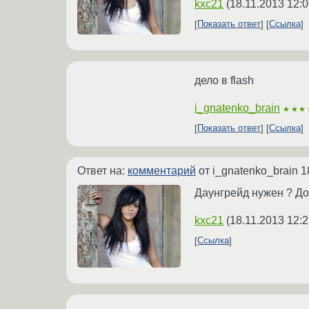
kxc21
(
18.11.2013 12:0
Показать ответ
Ссылка
дело в flash
i_gnatenko_brain
★★★
Показать ответ
Ссылка
Ответ на:
комментарий
от i_gnatenko_brain
1
Даунгрейд нужен ? До
kxc21
(
18.11.2013 12:2
Ссылка