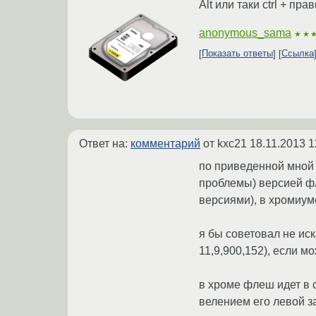
Alt или таки ctrl + п
anonymous_sama
★★
Показать ответы
Ссылка
Ответ на:
комментарий
от kxc21
18.11.2013 1
по приведенной мной 
проблемы) версией фл
версиями), в хромиум
я бы советовал не иск
11,9,900,152), если мо
в хроме флеш идет в 
велением его левой з