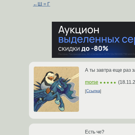
←
Ш = Г
А ты завтра еще раз з
morse
(
18.11.
★★★★★
Ссылка
Есть че?