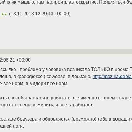
равый клик мышью, там настроить автоскрытие. Появляться бу
(
18.11.2013 12:29:43 +00:00
)
★★★
2:06:21 +00:00
ссылке - проблема у человека возникала ТОЛЬКО в хроме 
еша. в фаерфоксе (iceweasel в дебиане,
http://mozilla.debia
е все норм, в мидори все норм.
ать способы заставить работать все именно в твоем сетапе 
жно его слегка изменить, и все заработает.
составе браузера и обновляется (возможно) тебе в домашню
адней ноги.