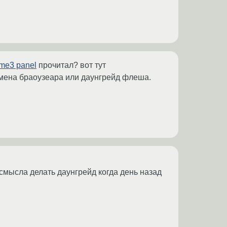
ome3 panel
прочитал? вот тут
смена браоузеара или даунгрейд флеша.
смысла делать даунгрейд когда день назад