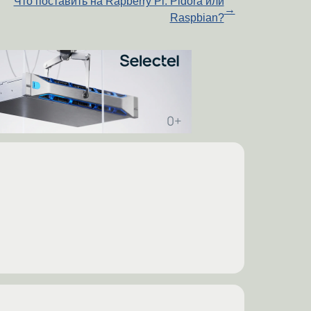
Что поставить на Rapberry Pi: Pidora или
→
Raspbian?