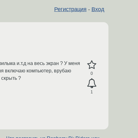
Регистрация
-
Вход
льма и.т.д на весь экран ? У меня
одня включаю компьютер, врубаю
0
 скрыть ?
1