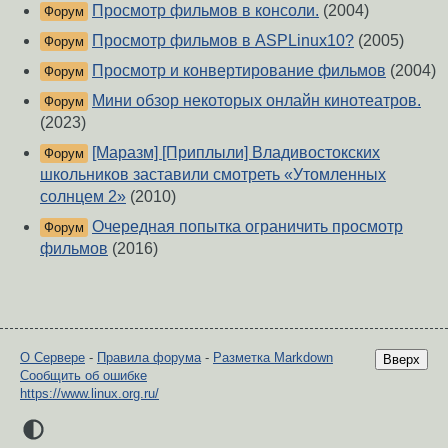
Просмотр фильмов в консоли.
(2004)
Форум
Просмотр фильмов в ASPLinux10?
(2005)
Форум
Просмотр и конвертирование фильмов
(2004)
Форум
Мини обзор некоторых онлайн кинотеатров.
Форум
(2023)
[Маразм] [Приплыли] Владивостокских
Форум
школьников заставили смотреть «Утомленных
солнцем 2»
(2010)
Очередная попытка ограничить просмотр
Форум
фильмов
(2016)
О Сервере
-
Правила форума
-
Разметка Markdown
Вверх
Сообщить об ошибке
https://www.linux.org.ru/