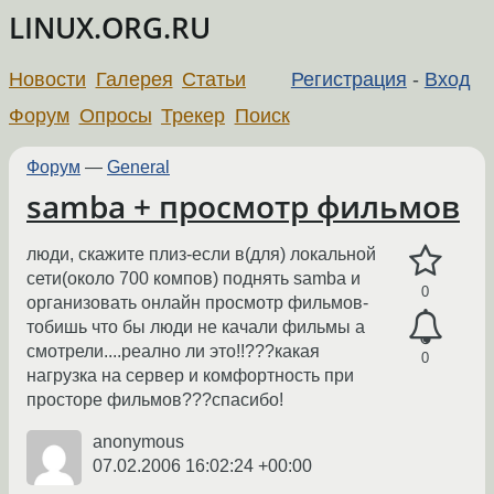
LINUX.ORG.RU
Новости
Галерея
Статьи
Регистрация
-
Вход
Форум
Опросы
Трекер
Поиск
Форум
—
General
samba + просмотр фильмов
люди, скажите плиз-если в(для) локальной
сети(около 700 компов) поднять samba и
0
организовать онлайн просмотр фильмов-
тобишь что бы люди не качали фильмы а
смотрели....реално ли это!!???какая
0
нагрузка на сервер и комфортность при
просторе фильмов???спасибо!
anonymous
07.02.2006 16:02:24 +00:00