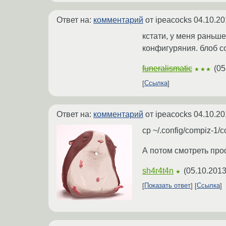
Ответ на:
комментарий
от ipeacocks
04.10.20
кстати, у меня раньш
конфигуряния. блоб с
funeralismatic
(
05
★★★
Ссылка
Ответ на:
комментарий
от ipeacocks
04.10.20
cp ~/.config/compiz-1/c
А потом смотреть про
sh4r4t4n
(
05.10.2013
★
Показать ответ
Ссылка