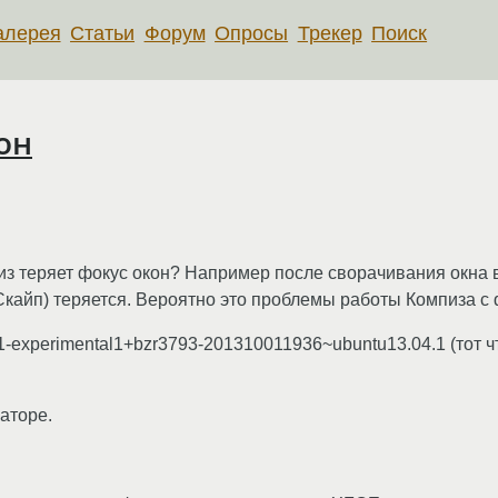
алерея
Статьи
Форум
Опросы
Трекер
Поиск
он
из теряет фокус окон? Например после сворачивания окна в
Скайп) теряется. Вероятно это проблемы работы Компиза с
-1-experimental1+bzr3793-201310011936~ubuntu13.04.1 (тот ч
раторе.