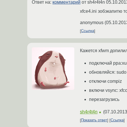
Ответ на:
комментарий
от sh4r4t4n
05.10.201
xfce4.ini зобэкапитю 
anonymous
(
05.10.201
Ссылка
Кажется xfwm допилил
подключай ppa:xub
обновляйся: sudo 
отключи compiz
включи vsync: xfco
перезагрузись
sh4r4t4n
(
07.10.2013
★
Показать ответ
Ссылка