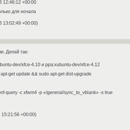
3 12:46:12 +00:00
только для ночала
3 13:02:49 +00:00
)
и. Делай так:
untu-dev/xfce-4.10 и ppa:xubuntu-dev/xfce-4.12
apt-get update && sudo apt-get dist-upgrade
nf-query -c xfwm4 -p «/general/sync_to_vblank» -s true
 15:21:56 +00:00
)