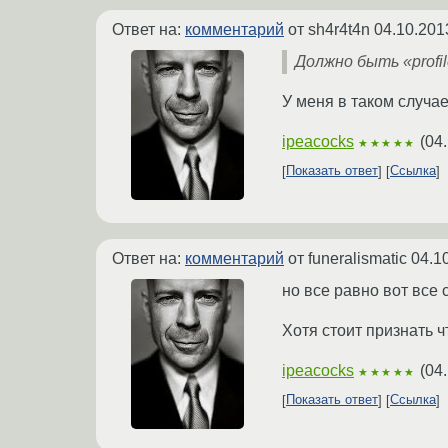
Ответ на:
комментарий
от sh4r4t4n
04.10.201
Должно быть «profil
У меня в таком случае
ipeacocks
(
04.
★★★★★
Показать ответ
Ссылка
Ответ на:
комментарий
от funeralismatic
04.1
но все равно вот все
Хотя стоит признать ч
ipeacocks
(
04.
★★★★★
Показать ответ
Ссылка