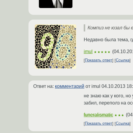
Компиз не юзал бы
Недавно была тема, г
imul
(
04.10.20
★★★★★
Показать ответ
Ссылка
Ответ на:
комментарий
от imul
04.10.2013 18
не знаю как у кого, н
забил, переполз на ос
funeralismatic
(
04
★★★
Показать ответ
Ссылка