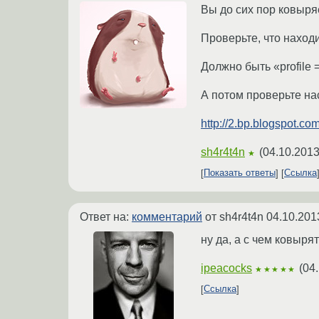
Вы до сих пор ковыря
Проверьте, что находит
Должно быть «profile 
А потом проверьте на
http://2.bp.blogspot
sh4r4t4n
(
04.10.2013
★
Показать ответы
Ссылка
Ответ на:
комментарий
от sh4r4t4n
04.10.201
ну да, а с чем ковыря
ipeacocks
(
04.
★★★★★
Ссылка