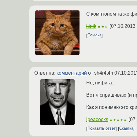
С комптоном та же фи
kinik
(
07.10.2013 
★★☆
Ссылка
Ответ на:
комментарий
от sh4r4t4n
07.10.201
Не, нифига.
Вот я спрашиваю (и п
Как я понимаю это кр
ipeacocks
(
07.
★★★★★
Показать ответ
Ссылка