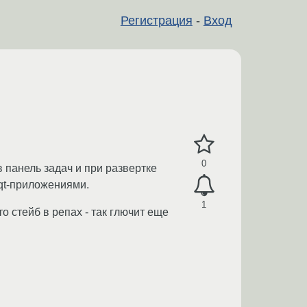
Регистрация
-
Вход
0
 панель задач и при развертке
 qt-приложениями.
1
то стейб в репах - так глючит еще