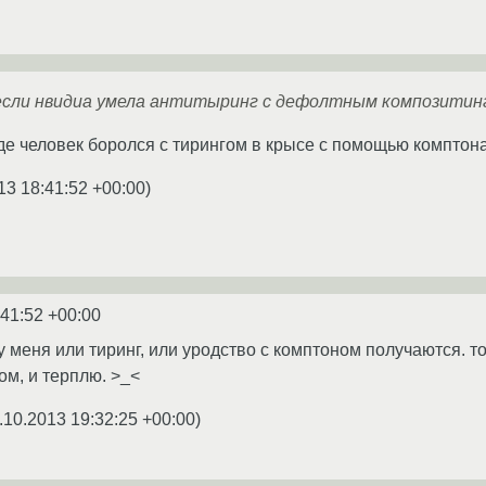
 если нвидиа умела антитыринг с дефолтным композитин
де человек боролся с тирингом в крысе с помощью комптона
13 18:41:52 +00:00
)
:41:52 +00:00
о у меня или тиринг, или уродство с комптоном получаются. 
ом, и терплю. >_<
.10.2013 19:32:25 +00:00
)