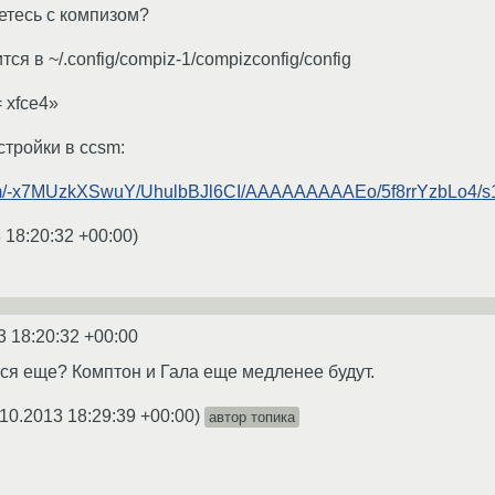
етесь с компизом?
ся в ~/.config/compiz-1/compizconfig/config
= xfce4»
стройки в ccsm:
.com/-x7MUzkXSwuY/UhulbBJl6CI/AAAAAAAAAEo/5f8rrYzbLo4/s1
 18:20:32 +00:00
)
3 18:20:32 +00:00
тся еще? Комптон и Гала еще медленее будут.
10.2013 18:29:39 +00:00
)
автор топика