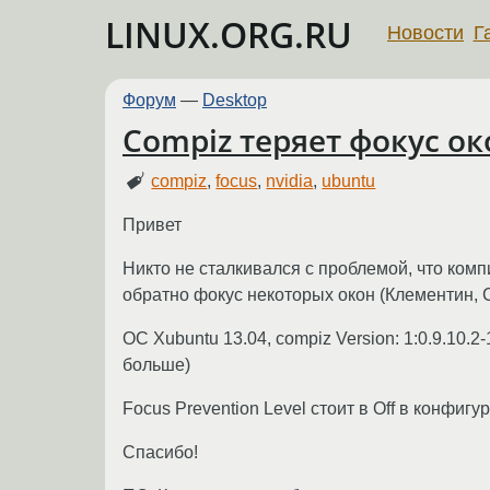
LINUX.ORG.RU
Новости
Г
Форум
—
Desktop
Compiz теряет фокус ок
compiz
,
focus
,
nvidia
,
ubuntu
Привет
Никто не сталкивался с проблемой, что комп
обратно фокус некоторых окон (Клементин, 
ОС Xubuntu 13.04, compiz Version: 1:0.9.10.2
больше)
Focus Prevention Level стоит в Off в конфигу
Спасибо!