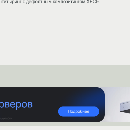
антитыринг с дефолтным композитингом XFCE.