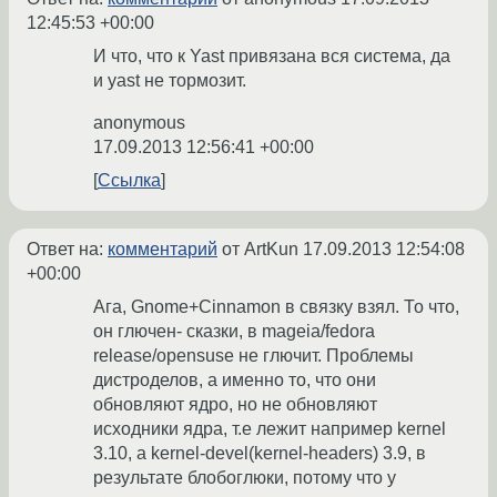
12:45:53 +00:00
И что, что к Yast привязана вся система, да
и yast не тормозит.
anonymous
17.09.2013 12:56:41 +00:00
Ссылка
Ответ на:
комментарий
от ArtKun
17.09.2013 12:54:08
+00:00
Ага, Gnome+Cinnamon в связку взял. То что,
он глючен- сказки, в mageia/fedora
release/opensuse не глючит. Проблемы
дистроделов, а именно то, что они
обновляют ядро, но не обновляют
исходники ядра, т.е лежит например kernel
3.10, а kernel-devel(kernel-headers) 3.9, в
результате блобоглюки, потому что у