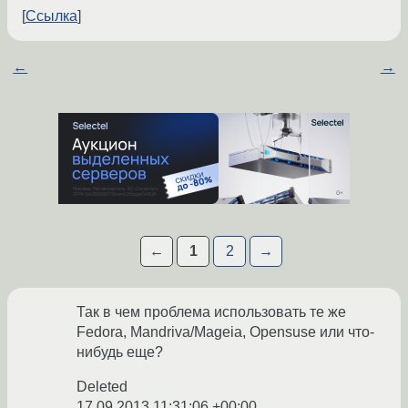
Ссылка
←
→
←
1
2
→
Так в чем проблема использовать те же
Fedora, Mandriva/Mageia, Opensuse или что-
нибудь еще?
Deleted
17.09.2013 11:31:06 +00:00