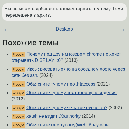
Вы не можете добавлять комментарии в эту тему. Тема
перемещена в архив.
←
Desktop
→
Похожие темы
Почему под другим юзером chrome не хочет
Форум
открывать DISPLAY=:0?
(2013)
Иксы: рисовать окно на соседнем хосте через
Форум
сеть без ssh.
(2024)
Объясните тупому про .htaccess
(2021)
Форум
Объясните тупому тех сторону поведения
Форум
(2012)
Объясните тупому чё такое evolution?
(2002)
Форум
xauth не видит .Xauthority
(2014)
Форум
Объясните мне тупому(Web, браузеры,
Форум