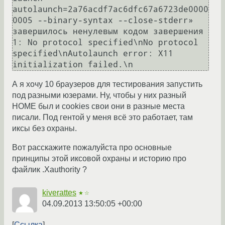
autolaunch=2a76acdf7ac6dfc67a6723de0000
0005 --binary-syntax --close-stderr» 
завершилось ненулевым кодом завершения 
1: No protocol specified\nNo protocol 
specified\nAutolaunch error: X11 
А я хочу 10 браузеров для тестирования запустить
под разными юзерами. Ну, чтобы у них разный
HOME был и cookies свои они в разные места
писали. Под гентой у меня всё это работает, там
иксы без охраны.
Вот расскажите пожалуйста про основные
принципы этой иксовой охраны и историю про
файлик .Xauthority ?
kiverattes
★☆
04.09.2013 13:50:05 +00:00
Ссылка