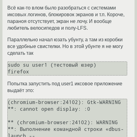
Всё как-то влом было разобраться с системами
иксовых логинов, блокировок экранов и т.п. Короче,
параноя отсутствует, экран не лочу. И вообще
любитель велосипедов и полу-LFS.
Параллельно начал юзать убунту, а там из коробки
все удобные свистелки. Но в этой убунте я не могу
сделать так
sudo su user1 (тестовый юзер)

Попытка запустить под user1 иксовое приложение
выдаёт это:
(chromium-browser:24102): Gtk-WARNING 
**: cannot open display: :0

** (chromium-browser:24102): WARNING 
**: Выполнение командной строки «dbus-
launch --