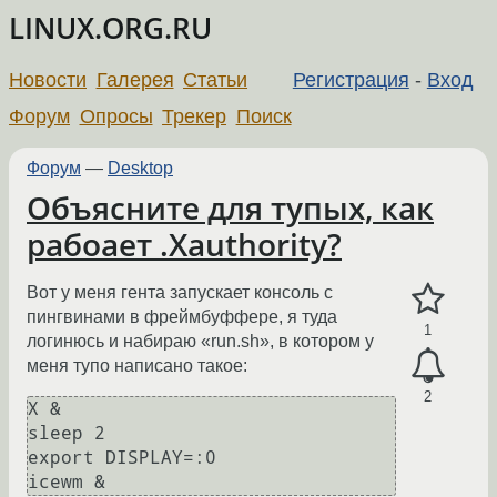
LINUX.ORG.RU
Новости
Галерея
Статьи
Регистрация
-
Вход
Форум
Опросы
Трекер
Поиск
Форум
—
Desktop
Объясните для тупых, как
рабоает .Xauthority?
Вот у меня гента запускает консоль с
пингвинами в фреймбуффере, я туда
1
логинюсь и набираю «run.sh», в котором у
меня тупо написано такое:
2
X &

sleep 2

export DISPLAY=:0
