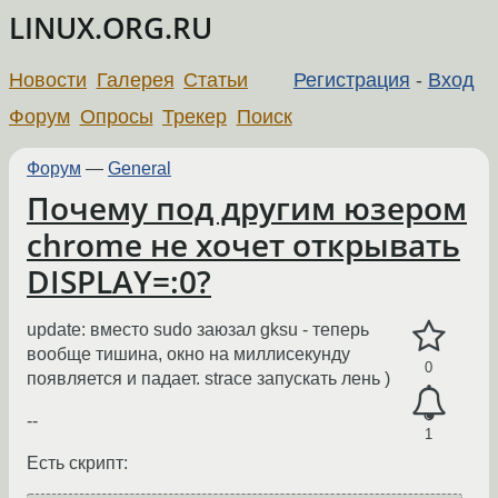
LINUX.ORG.RU
Новости
Галерея
Статьи
Регистрация
-
Вход
Форум
Опросы
Трекер
Поиск
Форум
—
General
Почему под другим юзером
chrome не хочет открывать
DISPLAY=:0?
update: вместо sudo заюзал gksu - теперь
вообще тишина, окно на миллисекунду
0
появляется и падает. strace запускать лень )
--
1
Есть скрипт: