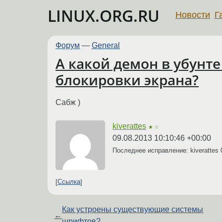
LINUX.ORG.RU
Новости
Г
Форум
—
General
А какой демон в убунте
блокировки экрана?
Сабж )
kiverattes
★☆
09.08.2013 10:10:46 +00:00
Последнее исправление: kiverattes
Ссылка
Как устроены существующие системы
←
шрифтов?