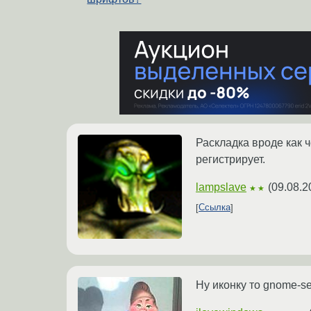
Раскладка вроде как ч
регистрирует.
lampslave
(
09.08.2
★★
Ссылка
Ну иконку то gnome-se