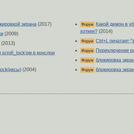
кировкой экрана
(2017)
Какой демон в уб
Форум
хоткеи?
(2014)
ки
(2009)
Ctrl+L печатает 
Форум
(2013)
Переключение раск
Форум
scroll_lock'ом в конслои
блокировка экра
Форум
ock(иксы)
(2004)
блокировка экра
Форум