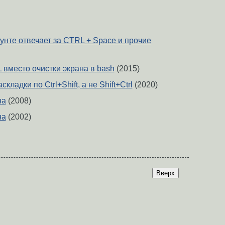
унте отвечает за CTRL + Space и прочие
^L вместо очистки экрана в bash
(2015)
ладки по Ctrl+Shift, а не Shift+Ctrl
(2020)
на
(2008)
на
(2002)
Вверх