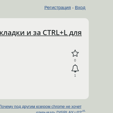
Регистрация
-
Вход
кладки и за CTRL+L для
0
1
Почему под другим юзером chrome не хочет
→
открывать DISPLAY=:0?