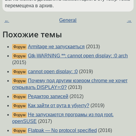
перемещена в архив.
←
General
→
Похожие темы
Armitage не запускаеться
(2013)
Форум
Gtk-WARNING **: cannot open display: :0 arch
Форум
(2015)
cannot open display: :0
(2019)
Форум
Почему под другим юзером chrome не хочет
Форум
открывать DISPLAY=:0?
(2013)
Редактор записей
(2012)
Форум
Как зайти от рута в убунту?
(2019)
Форум
Не запускаются програмы из под root.
Форум
openSUSE
(2017)
Flatpak — No protocol specified
(2016)
Форум