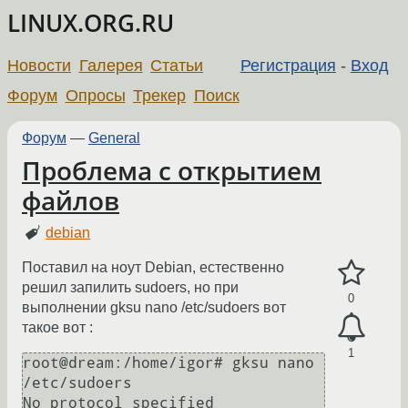
LINUX.ORG.RU
Новости
Галерея
Статьи
Регистрация
-
Вход
Форум
Опросы
Трекер
Поиск
Форум
—
General
Проблема с открытием
файлов
debian
Поставил на ноут Debian, естественно
решил запилить sudoers, но при
0
выполнении gksu nano /etc/sudoers вот
такое вот :
1
root@dream:/home/igor# gksu nano 
/etc/sudoers

No protocol specified
