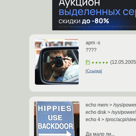
apm -s
????
Pi
(
12.05.2005
★★★★★
Ссылка
echo mem > /sys/power
echo disk > /sys/power/
echo 4 > /proc/acpi/sle
Да мало ли...