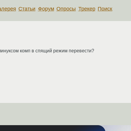
алерея
Статьи
Форум
Опросы
Трекер
Поиск
 линуксом комп в спящий режим перевести?