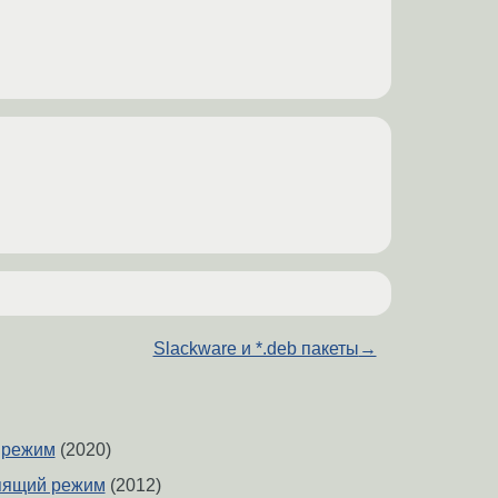
Slackware и *.deb пакеты
→
 режим
(2020)
спящий режим
(2012)