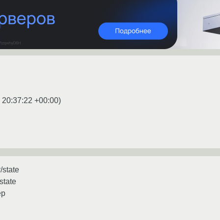
 20:37:22 +00:00
)
/state
state
ep