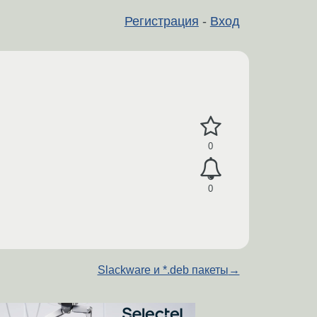
Регистрация
-
Вход
0
0
Slackware и *.deb пакеты
→