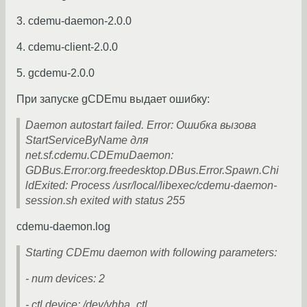
3. cdemu-daemon-2.0.0
4. cdemu-client-2.0.0
5. gcdemu-2.0.0
При запуске gCDEmu выдает ошибку:
Daemon autostart failed. Error: Ошибка вызова
StartServiceByName для
net.sf.cdemu.CDEmuDaemon:
GDBus.Error:org.freedesktop.DBus.Error.Spawn.Chi
ldExited: Process /usr/local/libexec/cdemu-daemon-
session.sh exited with status 255
cdemu-daemon.log
Starting CDEmu daemon with following parameters:
- num devices: 2
- ctl device: /dev/vhba_ctl