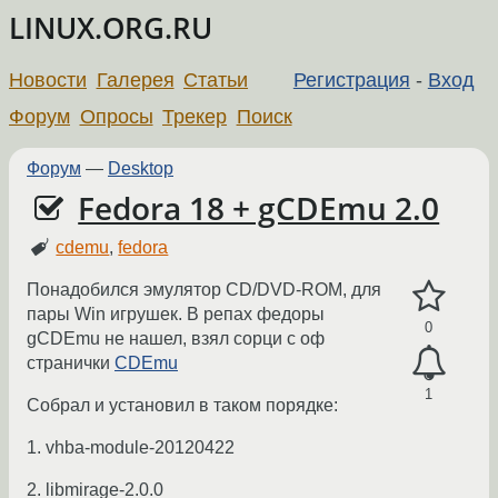
LINUX.ORG.RU
Новости
Галерея
Статьи
Регистрация
-
Вход
Форум
Опросы
Трекер
Поиск
Форум
—
Desktop
Fedora 18 + gCDEmu 2.0
cdemu
,
fedora
Понадобился эмулятор CD/DVD-ROM, для
пары Win игрушек. В репах федоры
0
gCDEmu не нашел, взял сорци с оф
странички
CDEmu
1
Cобрал и установил в таком порядке:
1. vhba-module-20120422
2. libmirage-2.0.0