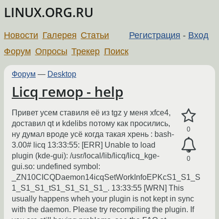
LINUX.ORG.RU
Новости
Галерея
Статьи
Регистрация
-
Вход
Форум
Опросы
Трекер
Поиск
Форум
—
Desktop
Licq гемор - help
Привет усем ставиля её из tgz у меня xfce4,
доставил qt и kdelibs потому как просились,
0
ну думал вроде усё когда такая хрень : bash-
3.00# licq 13:33:55: [ERR] Unable to load
plugin (kde-gui): /usr/local/lib/licq/licq_kge-
0
gui.so: undefined symbol:
_ZN10CICQDaemon14icqSetWorkInfoEPKcS1_S1_S
1_S1_S1_tS1_S1_S1_S1_. 13:33:55 [WRN] This
usually happens wheh your plugin is not kept in sync
with the daemon. Please try recompiling the plugin. If