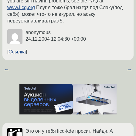
you are still having problems, see the FAQ at
www.licq.org
Плуг я тоже брал из tgz под Слаку(под
себя), может что-то не вкурил, но аську
переустанавливал раз 5.
anonymous
24.12.2004 12:04:30 +00:00
Ссылка
←
→
Это он у тебя licq-kde просит. Найди. А