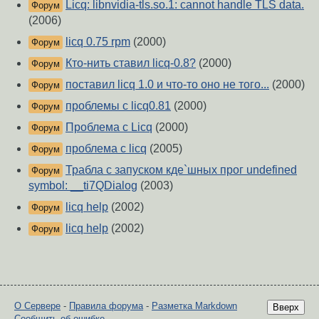
Licq: libnvidia-tls.so.1: cannot handle TLS data.
Форум
(2006)
licq 0.75 rpm
(2000)
Форум
Кто-нить ставил licq-0.8?
(2000)
Форум
поставил licq 1.0 и что-то оно не того...
(2000)
Форум
проблемы с licq0.81
(2000)
Форум
Проблема с Licq
(2000)
Форум
проблема с licq
(2005)
Форум
Трабла с запуском кде`шных прог undefined
Форум
symbol: __ti7QDialog
(2003)
licq help
(2002)
Форум
licq help
(2002)
Форум
О Сервере
-
Правила форума
-
Разметка Markdown
Вверх
Сообщить об ошибке