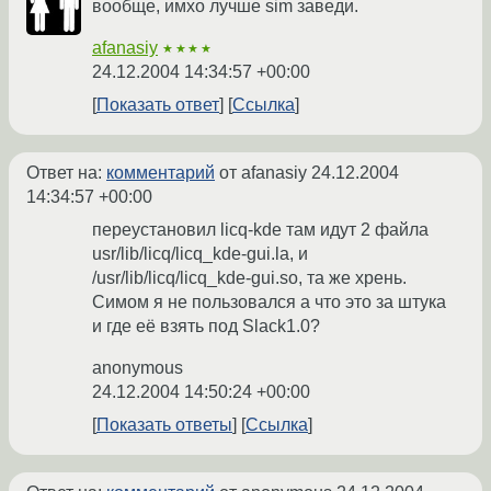
вообще, имхо лучше sim заведи.
afanasiy
★★★★
24.12.2004 14:34:57 +00:00
Показать ответ
Ссылка
Ответ на:
комментарий
от afanasiy
24.12.2004
14:34:57 +00:00
переустановил licq-kde там идут 2 файла
usr/lib/licq/licq_kde-gui.la, и
/usr/lib/licq/licq_kde-gui.so, та же хрень.
Симом я не пользовался а что это за штука
и где её взять под Slack1.0?
anonymous
24.12.2004 14:50:24 +00:00
Показать ответы
Ссылка