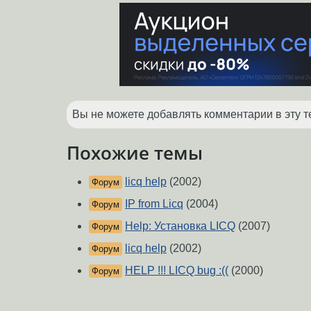
Вы не можете добавлять комментарии в эту т
Похожие темы
licq help
(2002)
Форум
IP from Licq
(2004)
Форум
Help: Установка LICQ
(2007)
Форум
licq help
(2002)
Форум
HELP !!! LICQ bug :((
(2000)
Форум