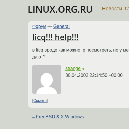
LINUX.ORG.RU
Новости
Г
Форум
—
General
licq!!! help!!!
в licq вроде как можно ip посмотреть, но у ме
дают?
strange
★
30.04.2002 22:14:50 +00:00
Ссылка
←
FreeBSD & X Windows