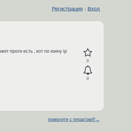
Регистрация
-
Вход
жет проги есть , кот по юину ip
0
0
помогите с nmap'ом!!!
→