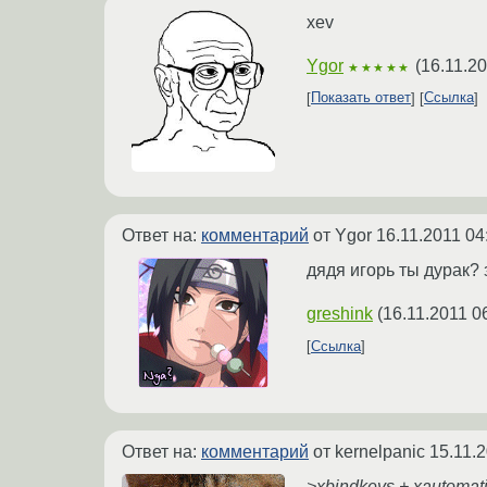
xev
Ygor
(
16.11.20
★★★★★
Показать ответ
Ссылка
Ответ на:
комментарий
от Ygor
16.11.2011 04
дядя игорь ты дурак?
greshink
(
16.11.2011 0
Ссылка
Ответ на:
комментарий
от kernelpanic
15.11.
>xbindkeys + xautomati