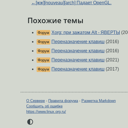
←
[жж][nouveau][arch] Падает OpenGL.
Похожие темы
Xorg: при зажатом Alt - ЯВЕРТЫ
(20
Форум
Переназначение клавиш
(2016)
Форум
Переназначение клавиш
(2016)
Форум
Переназначение клавиш
(2021)
Форум
Переназначение клавиш
(2017)
Форум
О Сервере
-
Правила форума
-
Разметка Markdown
Сообщить об ошибке
https://www.linux.org.ru/