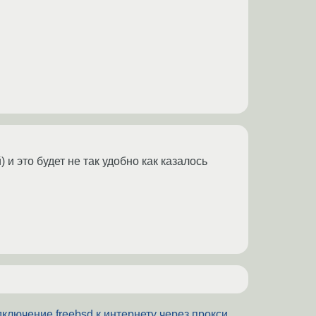
и это будет не так удобно как казалось
ключение freebsd к интернету через прокси