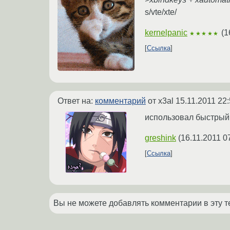
s/vte/xte/
kernelpanic
(
1
★★★★★
Ссылка
Ответ на:
комментарий
от x3al
15.11.2011 22
использовал быстрый в
greshink
(
16.11.2011 0
Ссылка
Вы не можете добавлять комментарии в эту т