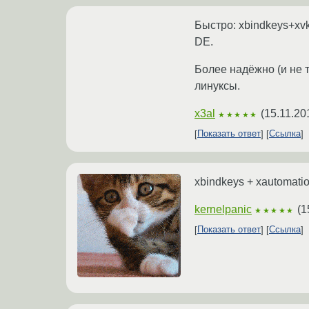
Быстро: xbindkeys+xv
DE.
Более надёжно (и не т
линуксы.
x3al
(
15.11.20
★★★★★
Показать ответ
Ссылка
xbindkeys + xautomatio
kernelpanic
(
1
★★★★★
Показать ответ
Ссылка