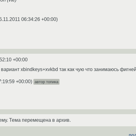
6.11.2011 06:34:26 +00:00
)
:52:10 +00:00
ариант xbindkeys+xvkbd так как чую что занимаюсь фигней) 
7:19:59 +00:00
)
автор топика
ему. Тема перемещена в архив.
под