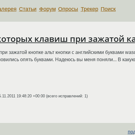
алерея
Статьи
Форум
Опросы
Трекер
Поиск
оторых клавиш при зажатой к
ы при зажатой кнопке альт кнопки с английскими буквами wa
новились опять буквами. Надеюсь вы меня поняли... В какую
5.11.2011 19:48:20 +00:00
(всего исправлений: 1)
под