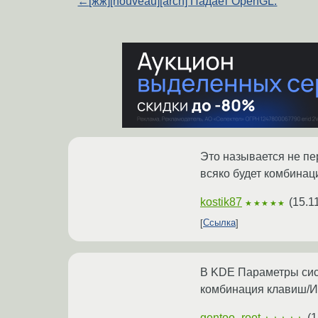
←
[жж][nouveau][arch] Падает OpenGL.
Это называется не пе
всяко будет комбинац
kostik87
(
15.1
★★★★★
Ссылка
В KDE Параметры сис
комбинация клавиш/Им
gentoo_root
(
1