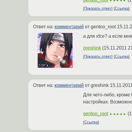
★★★★★
Показать ответ
Ссылка
Ответ на:
комментарий
от gentoo_root
15.11.
а для xfce? а если мн
greshink
(
15.11.2011 2
Показать ответ
Ссылка
Ответ на:
комментарий
от greshink
15.11.201
Для чего-либо, кроме 
настройках. Возможно
gentoo_root
(
1
★★★★★
Ссылка