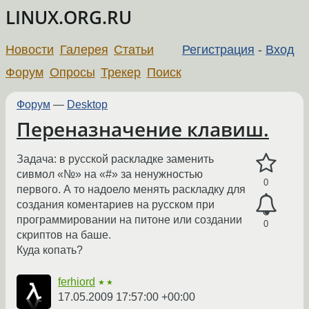
LINUX.ORG.RU
Новости
Галерея
Статьи
Регистрация
-
Вход
Форум
Опросы
Трекер
Поиск
Форум
—
Desktop
Переназначение клавиш.
Задача: в русской раскладке заменить
сивмол «№» на «#» за ненужностью
0
первого. А то надоело менять раскладку для
создания коментариев на русском при
программировании на питоне или создании
0
скриптов на баше.
Куда копать?
ferhiord
★★
17.05.2009 17:57:00 +00:00