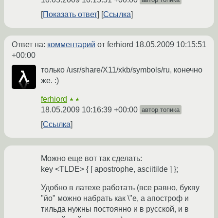
Показать ответ
Ссылка
Ответ на:
комментарий
от ferhiord
18.05.2009 10:15:51
+00:00
только /usr/share/X11/xkb/symbols/ru, конечно
же. :)
ferhiord
★★
18.05.2009 10:16:39 +00:00
автор топика
Ссылка
Можно еще вот так сделать:
key <TLDE> { [ apostrophe, asciitilde ] };
Удобно в латехе работать (все равно, букву
"йо" можно набрать как \"е, а апостроф и
тильда нужны постоянно и в русской, и в