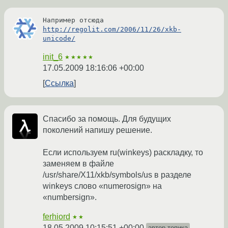
Например отсюда 
http://regolit.com/2006/11/26/xkb-
unicode/
init_6
★★★★★
17.05.2009 18:16:06 +00:00
Ссылка
Спасибо за помощь. Для будущих
поколений напишу решение.
Если используем ru(winkeys) раскладку, то
заменяем в файле
/usr/share/X11/xkb/symbols/us в разделе
winkeys слово «numerosign» на
«numbersign».
ferhiord
★★
18.05.2009 10:15:51 +00:00
автор топика