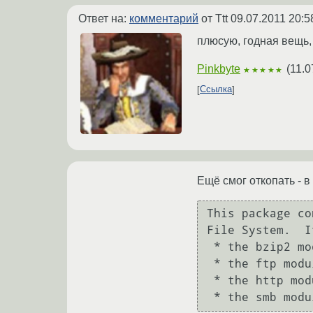
Ответ на:
комментарий
от Ttt
09.07.2011 20:5
плюсую, годная вещь,
Pinkbyte
(
11.0
★★★★★
Ссылка
Ещё смог откопать - в
This package co
File System.  I
 * the bzip2 module;

 * the ftp module;

 * the http module (which also includes support for WebDAV);

 * the smb mod