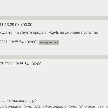
11 13:29:03 +00:00
уда-то, на убунте вроде в ~/.gvfs на дебиане пусто там.
2011 13:35:54 +00:00
)
автор топика
07.2011 13:35:54 +00:00
овано, примонтируй.
ver/complete_torrents/ /media/complete_torrents/ -o user=user,