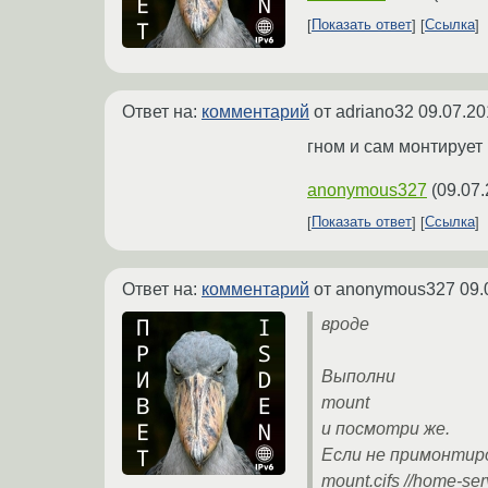
Показать ответ
Ссылка
Ответ на:
комментарий
от adriano32
09.07.20
гном и сам монтирует к
anonymous327
(
09.07.
Показать ответ
Ссылка
Ответ на:
комментарий
от anonymous327
09.
вроде
Выполни
mount
и посмотри же.
Если не примонтир
mount.cifs //home-ser