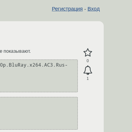
Регистрация
-
Вход
не показывают.
0
0p.BluRay.x264.AC3.Rus-
1