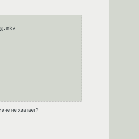
g.mkv

иане не хватает?