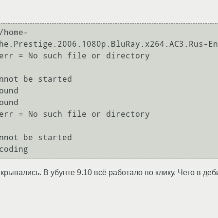
/home-
he.Prestige.2006.1080p.BluRay.x264.AC3.Rus-En
err = No such file or directory

nnot be started

und

und

err = No such file or directory

nnot be started

coding 
крывались. В убунте 9.10 всё работало по клику. Чего в деб