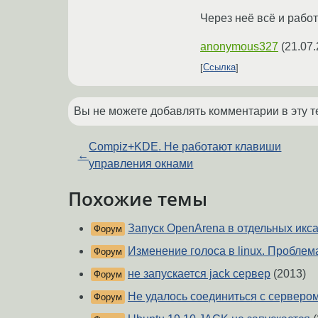
Через неё всё и рабо
anonymous327
(
21.07.
Ссылка
Вы не можете добавлять комментарии в эту т
Compiz+KDE. Не работают клавиши
←
управления окнами
Похожие темы
Запуск OpenArena в отдельных икс
Форум
Изменение голоса в linux. Проблема 
Форум
не запускается jack сервер
(2013)
Форум
Не удалось соединиться с серверо
Форум