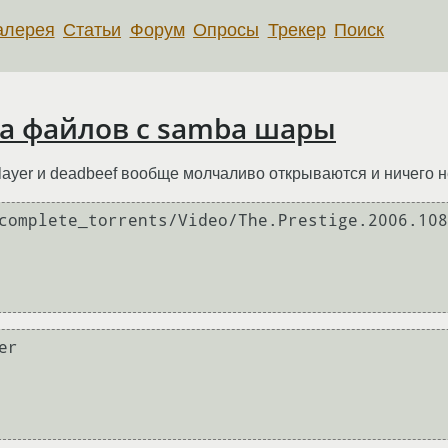
алерея
Статьи
Форум
Опросы
Трекер
Поиск
а файлов с samba шары
mplayer и deadbeef вообще молчаливо открываются и ничего 
complete_torrents/Video/The.Prestige.2006.108
r 
