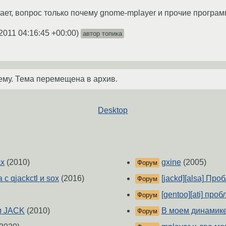
тает, вопрос только почему gnome-mplayer и прочие програм
2011 04:16:45 +00:00
)
автор топика
ему. Тема перемещена в архив.
Desktop
ах
(2010)
gxine
(2005)
Форум
с qjackctl и sox
(2016)
[jackd][alsa] Пр
Форум
[gentoo][ati] проб
Форум
м JACK
(2010)
В моем динамике
Форум