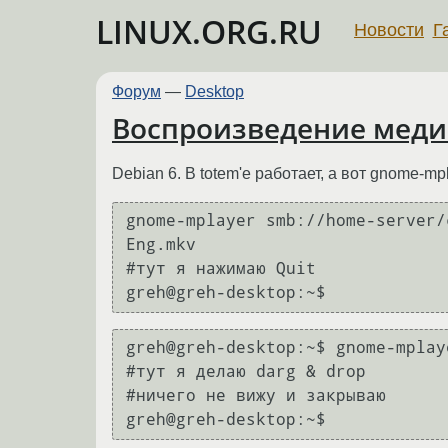
LINUX.ORG.RU
Новости
Г
Форум
—
Desktop
Воспроизведение меди
Debian 6. В totem'е работает, а вот gnome-
gnome-mplayer smb://home-server/
Eng.mkv

#тут я нажимаю Quit

greh@greh-desktop:~$
greh@greh-desktop:~$ gnome-mplaye
#тут я делаю darg & drop

#ничего не вижу и закрываю
