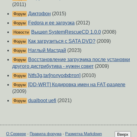
(2011)
Диктофон
(2015)
Форум
Fedora и ее загрузка
(2012)
Форум
Вышел SystemRescueCD 1.0.0
(2008)
Новости
Как загрузиться с SATA DVD?
(2009)
Форум
Наглый Мастдай
(2023)
Форум
Восстановление загрузчика после установки
Форум
другого дистрибутива - нужен совет
(2009)
Ntfs3g,tar[полуоффтоп]
(2010)
Форум
[DD-WRT] Кодировка имен на FAT-разделе
Форум
(2009)
dualboot uefi
(2021)
Форум
О Сервере
-
Правила форума
-
Разметка Markdown
Вверх