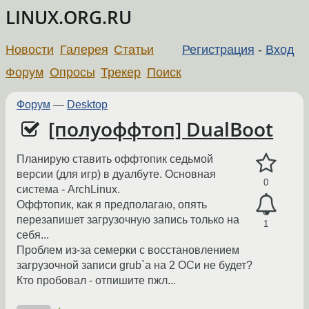
LINUX.ORG.RU
Новости
Галерея
Статьи
Регистрация
-
Вход
Форум
Опросы
Трекер
Поиск
Форум
—
Desktop
[полуоффтоп] DualBoot
Планирую ставить оффтопик седьмой
версии (для игр) в дуалбуте. Основная
0
система - ArchLinux.
Оффтопик, как я предполагаю, опять
перезапишет загрузочную запись только на
1
себя...
Проблем из-за семерки с восстановлением
загрузочной записи grub`a на 2 ОСи не будет?
Кто пробовал - отпишите пжл...