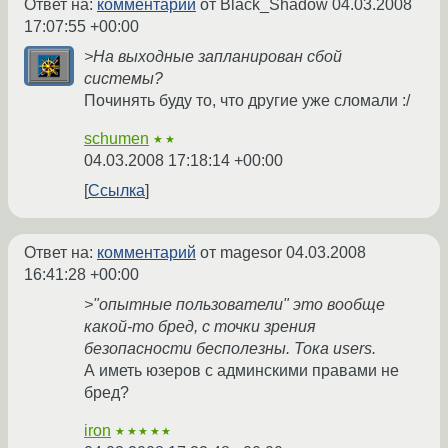
Ответ на:
комментарий
от Black_Shadow
04.03.2008
17:07:55 +00:00
>На выходные запланирован сбой
системы?
Починять буду то, что другие уже сломали :/
schumen
★★
04.03.2008 17:18:14 +00:00
Ссылка
Ответ на:
комментарий
от magesor
04.03.2008
16:41:28 +00:00
>"опытные пользователи" это вообще
какой-то бред, с точки зрения
безопасности бесполезны. Тока users.
А иметь юзеров с админскими правами не
бред?
iron
★★★★★