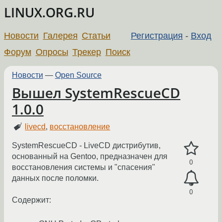
LINUX.ORG.RU
Новости
Галерея
Статьи
Регистрация
-
Вход
Форум
Опросы
Трекер
Поиск
Новости
—
Open Source
Вышел SystemRescueCD
1.0.0
livecd
,
восстановление
SystemRescueCD - LiveCD дистрибутив,
основанный на Gentoo, предназначен для
0
восстановления системы и "спасения"
данных после поломки.
0
Содержит: