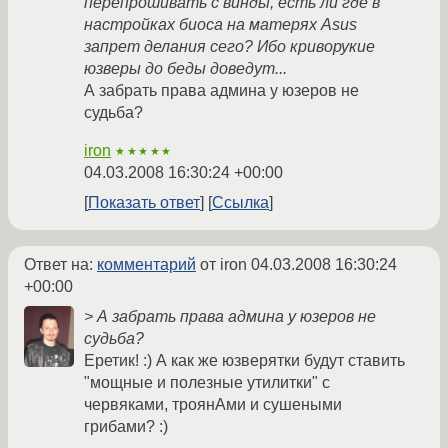
перепрошивать с винды, есть ли где в
настройках биоса на матерях Asus
запрет делания сего? Ибо криворукие
юзверы до беды доведут...
А забрать права админа у юзеров не
судьба?
iron
★★★★★
04.03.2008 16:30:24 +00:00
Показать ответ
Ссылка
Ответ на:
комментарий
от iron
04.03.2008 16:30:24
+00:00
> А забрать права админа у юзеров не
судьба?
Еретик! :) А как же юзверятки будут ставить
"мощные и полезные утилитки" с
червяками, троянАми и сушеными
грибами? :)