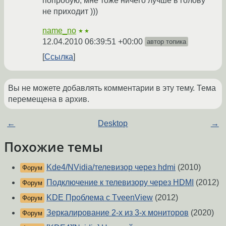
попробую, мне тоже ничего лучше в голову
не приходит )))
name_no
★★
12.04.2010 06:39:51 +00:00
автор топика
Ссылка
Вы не можете добавлять комментарии в эту тему. Тема
перемещена в архив.
←
Desktop
→
Похожие темы
Kde4/NVidia/телевизор через hdmi
(2010)
Форум
Подключение к телевизору через HDMI
(2012)
Форум
KDE Проблема с TveenView
(2012)
Форум
Зеркалирование 2-х из 3-х мониторов
(2020)
Форум