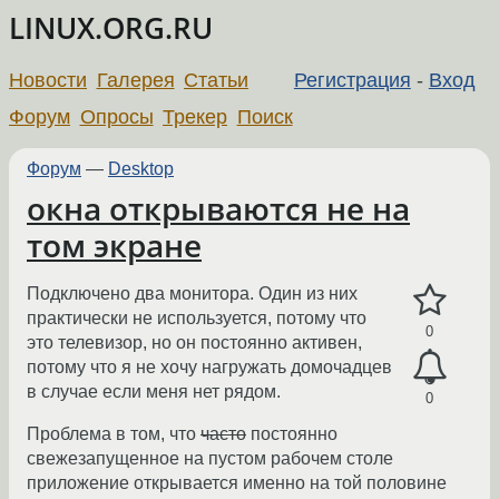
LINUX.ORG.RU
Новости
Галерея
Статьи
Регистрация
-
Вход
Форум
Опросы
Трекер
Поиск
Форум
—
Desktop
окна открываются не на
том экране
Подключено два монитора. Один из них
практически не используется, потому что
0
это телевизор, но он постоянно активен,
потому что я не хочу нагружать домочадцев
в случае если меня нет рядом.
0
Проблема в том, что
часто
постоянно
свежезапущенное на пустом рабочем столе
приложение открывается именно на той половине