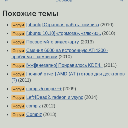
Похожие темы
[ubuntu] Странная работа компиза
(2010)
Форум
[ubuntu 10.10] «тормоза», «глюки»..
(2010)
Форум
Посоветуйте видеокарту.
(2013)
Форум
Сменил 6600 на встроенную ATI4200 -
Форум
проблема с компизом
(2010)
[жж][внезапно] Понравилось KDE4..
(2011)
Форум
[ночной отчет] AMD (ATi) готово для десктопов
Форум
(?)
(2011)
compiz/compiz++
(2009)
Форум
Left4Dead2, radeon и vsync
(2014)
Форум
compiz
(2012)
Форум
Compiz
(2013)
Форум