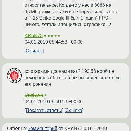
относительное. Когда-то у нас и 8086 на
4,7МГц тоже летали и не тормозили... А что
в F-15 Strike Eagle III был 1 (один) FPS -
ничего, летали и тащились с графики :D
KRoN73
★★★★★
04.01.2010 08:44:53 +00:00
Ссылка
со старыми дровами как? 190.53 вообще
нехорошо себя с compiz'ом ведет, вплоть до
его роняния
Unclown
★
04.01.2010 08:50:53 +00:00
Показать ответы
Ссылка
Ответ на:
комментарий
от KRoN73
03.01.2010