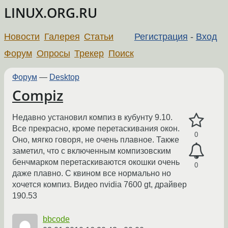
LINUX.ORG.RU
Новости
Галерея
Статьи
Регистрация
-
Вход
Форум
Опросы
Трекер
Поиск
Форум
—
Desktop
Compiz
Недавно установил компиз в кубунту 9.10.
Все прекрасно, кроме перетаскивания окон.
0
Оно, мягко говоря, не очень плавное. Также
заметил, что с включенным компизовским
бенчмарком перетаскиваются окошки очень
0
даже плавно. С квином все нормально но
хочется компиз. Видео nvidia 7600 gt, драйвер
190.53
bbcode