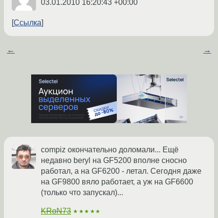
03.01.2010 16:20:43 +00:00
Ссылка
←
→
compiz окончательно доломали... Ещё
недавно beryl на GF5200 вполне сносно
работал, а на GF6200 - летал. Сегодня даже
на GF9800 вяло работает, а уж на GF6600
(только что запускал)...
KRoN73
★★★★★