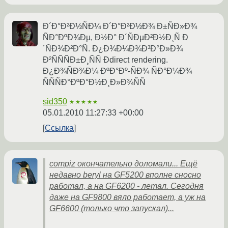
Ð´Ð°Ð²Ð½ÑÐ¼ Ð´Ð°Ð²Ð½Ð¾ Ð±ÑÐ»Ð¾
ÑÐ°ÐºÐ¾Ðµ, Ð½Ð° Ð´ÑÐµÐ²Ð½Ð¸Ñ Ð
´ÑÐ¾Ð²Ð°Ñ. Ð¿Ð¾Ð¼Ð¾Ð³Ð°Ð»Ð¾
Ð²ÑÑÑÐ±Ð¸ÑÑ Ðdirect rendering.
Ð¿Ð¾ÑÐ¾Ð¼ ÐºÐ°Ðº-ÑÐ¾ ÑÐ°Ð¼Ð¾
ÑÑÑÐ°ÐºÐ°Ð½Ð¸Ð»Ð¾ÑÑ
sid350
★★★★★
05.01.2010 11:27:33 +00:00
Ссылка
compiz окончательно доломали... Ещё
недавно beryl на GF5200 вполне сносно
работал, а на GF6200 - летал. Сегодня
даже на GF9800 вяло работает, а уж на
GF6600 (только что запускал)...