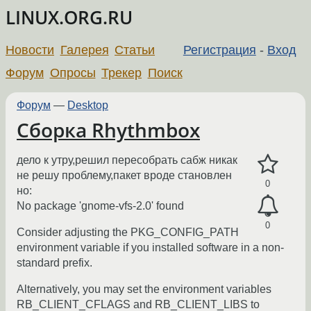
LINUX.ORG.RU
Новости
Галерея
Статьи
Регистрация
-
Вход
Форум
Опросы
Трекер
Поиск
Форум
—
Desktop
Сборка Rhythmbox
дело к утру,решил пересобрать сабж никак
не решу проблему,пакет вроде становлен
0
но:
No package 'gnome-vfs-2.0' found
0
Consider adjusting the PKG_CONFIG_PATH
environment variable if you installed software in a non-
standard prefix.
Alternatively, you may set the environment variables
RB_CLIENT_CFLAGS and RB_CLIENT_LIBS to