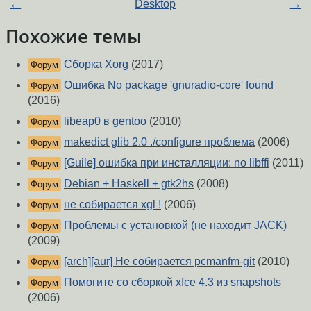
←
Desktop
→
Похожие темы
Сборка Xorg
(2017)
Форум
Ошибка No package 'gnuradio-core' found
Форум
(2016)
libeap0 в gentoo
(2010)
Форум
makedict glib 2.0 ./configure проблема
(2006)
Форум
[Guile] ошибка при инсталляции: no libffi
(2011)
Форум
Debian + Haskell + gtk2hs
(2008)
Форум
не собирается xgl !
(2006)
Форум
Проблемы с установкой (не находит JACK)
Форум
(2009)
[arch][aur] Не собирается pcmanfm-git
(2010)
Форум
Помогите со сборкой xfce 4.3 из snapshots
Форум
(2006)