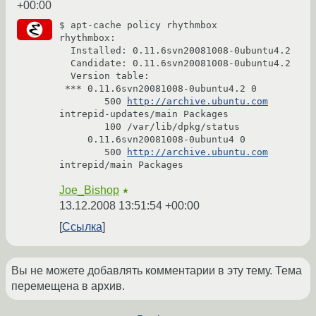
+00:00
$ apt-cache policy rhythmbox

rhythmbox:

  Installed: 0.11.6svn20081008-0ubuntu4.2

  Candidate: 0.11.6svn20081008-0ubuntu4.2

  Version table:

 *** 0.11.6svn20081008-0ubuntu4.2 0

        500 
http://archive.ubuntu.com
intrepid-updates/main Packages

        100 /var/lib/dpkg/status

     0.11.6svn20081008-0ubuntu4 0

        500 
http://archive.ubuntu.com
Joe_Bishop
★
13.12.2008 13:51:54 +00:00
Ссылка
Вы не можете добавлять комментарии в эту тему. Тема
перемещена в архив.