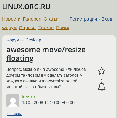
LINUX.ORG.RU
Новости
Галерея
Статьи
Регистрация
-
Вход
Форум
Опросы
Трекер
Поиск
Форум
—
Desktop
awesome move/resize
floating
Вопрос, можно ли в awesome или любом
другом тайловом вм сделать заголов у
0
каждого окошка и move/resize одной
мышкой, как в обычных вм?
0
frey
★★
13.05.2008 14:50:08 +00:00
Ссылка