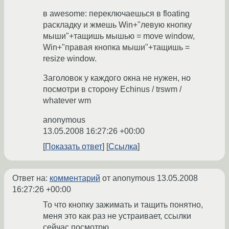
в awesome: переключаешься в floating
раскладку и жмешь Win+"левую кнопку
мыши"+тащишь мышью = move window,
Win+"правая кнопка мыши"+тащишь =
resize window.
Заголовок у каждого окна не нужен, но
посмотри в сторону Echinus / trswm /
whatever wm
anonymous
13.05.2008 16:27:26 +00:00
Показать ответ
Ссылка
Ответ на:
комментарий
от anonymous
13.05.2008
16:27:26 +00:00
То что кнопку зажимать и тащить понятно,
меня это как раз не устраивает, ссылки
сейчас посмотрю.