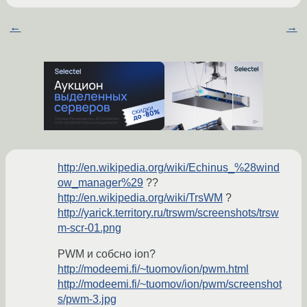
←
→
http://en.wikipedia.org/wiki/Echinus_%28wind
ow_manager%29
??
http://en.wikipedia.org/wiki/TrsWM
?
http://yarick.territory.ru/trswm/screenshots/trsw
m-scr-01.png
PWM и собсно ion?
http://modeemi.fi/~tuomov/ion/pwm.html
http://modeemi.fi/~tuomov/ion/pwm/screenshot
s/pwm-3.jpg