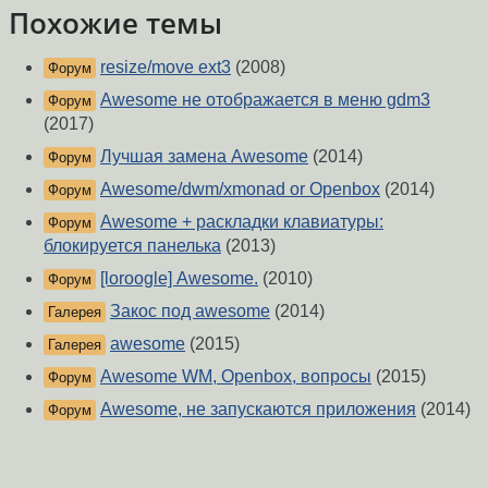
Похожие темы
resize/move ext3
(2008)
Форум
Awesome не отображается в меню gdm3
Форум
(2017)
Лучшая замена Awesome
(2014)
Форум
Awesome/dwm/xmonad or Openbox
(2014)
Форум
Awesome + раскладки клавиатуры:
Форум
блокируется панелька
(2013)
[loroogle] Awesome.
(2010)
Форум
Закос под awesome
(2014)
Галерея
awesome
(2015)
Галерея
Awesome WM, Openbox, вопросы
(2015)
Форум
Awesome, не запускаются приложения
(2014)
Форум