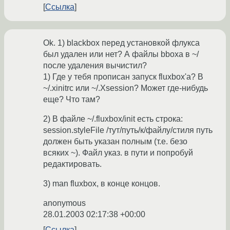
Ссылка
Ok. 1) blackbox перед установкой флукса
был удален или нет? А файлы bboxa в ~/
после удаления вычистил?
1) Где у тебя прописан запуск fluxbox'a? В
~/.xinitrc или ~/.Xsession? Может где-нибудь
еще? Что там?
2) В файле ~/.fluxbox/init есть строка:
session.styleFile /тут/путь/к/файлу/стиля путь
должен быть указан полным (т.е. безо
всяких ~). Файл указ. в пути и попробуй
редактировать.
3) man fluxbox, в конце концов.
anonymous
28.01.2003 02:17:38 +00:00
Ссылка