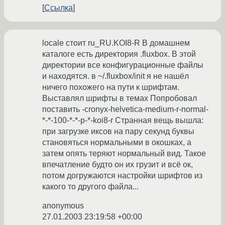
Ссылка
locale стоит ru_RU.KOI8-R В домашнем
каталоге есть директория .fluxbox. В этой
директории все конфигурационные файлы
и находятся. в ~/.fluxbox/init я не нашёл
ничего похожего на пути к шрифтам.
Выставлял шрифты в темах Попробовал
поставить -cronyx-helvetica-medium-r-normal-
*-*-100-*-*-p-*-koi8-r Странная вещь вышла:
при загрузке иксов на пару секунд буквы
становяться нормальными в окошках, а
затем опять теряют нормальный вид. Такое
впечатление будто он их грузит и всё ок,
потом догружаются настройки шрифтов из
какого то другого файла...
anonymous
27.01.2003 23:19:58 +00:00