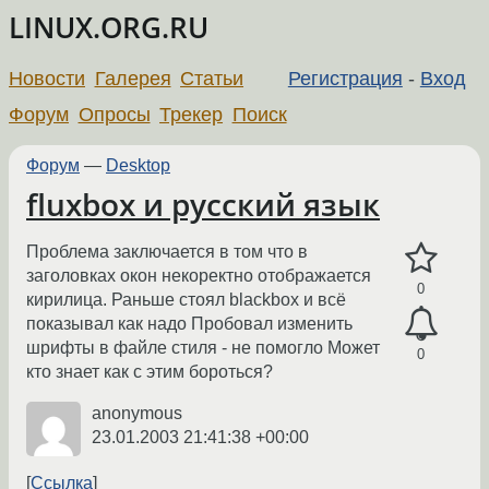
LINUX.ORG.RU
Новости
Галерея
Статьи
Регистрация
-
Вход
Форум
Опросы
Трекер
Поиск
Форум
—
Desktop
fluxbox и русский язык
Проблема заключается в том что в
заголовках окон некоректно отображается
0
кирилица. Раньше стоял blackbox и всё
показывал как надо Пробовал изменить
шрифты в файле стиля - не помогло Может
0
кто знает как с этим бороться?
anonymous
23.01.2003 21:41:38 +00:00
Ссылка