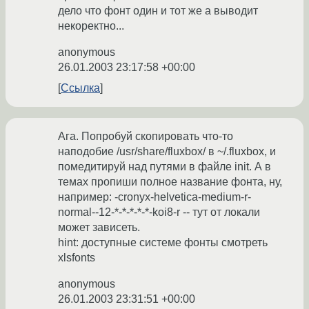
дело что фонт один и тот же а выводит
некоректно...
anonymous
26.01.2003 23:17:58 +00:00
Ссылка
Ага. Попробуй скопировать что-то
наподобие /usr/share/fluxbox/ в ~/.fluxbox, и
помедитируй над путями в файле init. А в
темах пропиши полное название фонта, ну,
например: -cronyx-helvetica-medium-r-
normal--12-*-*-*-*-*-koi8-r -- тут от локали
может зависеть.
hint: доступные системе фонты смотреть
xlsfonts
anonymous
26.01.2003 23:31:51 +00:00