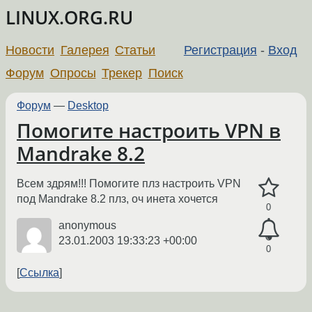
LINUX.ORG.RU
Новости
Галерея
Статьи
Регистрация
-
Вход
Форум
Опросы
Трекер
Поиск
Форум
—
Desktop
Помогите настроить VPN в
Mandrake 8.2
Всем здрям!!! Помогите плз настроить VPN
под Mandrake 8.2 плз, оч инета хочется
0
anonymous
23.01.2003 19:33:23 +00:00
0
Ссылка
←
→