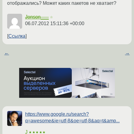
отображались? Может каких пакетов не хватает?
Jonson___
☆
06.07.2012 15:11:36 +00:00
Ссылка
←
→
https://www.google.ru/search?
q=awesome&ie=utf-8&oe=utf-8&aq=t&amp...
J
★★★★★