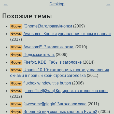
←
Desktop
→
Похожие темы
[Gnome]Заголовки/кнопки
(2009)
Форум
Awesome. Кнопки управления окном в панели
Форум
(2017)
AwesomE. Заголовки окна.
(2010)
Форум
Подскажите wm.
(2006)
Форум
Firefox, KDE. Табы в заголовке
(2014)
Форум
Ubuntu 10.10: как вернуть кнопки управления
Форум
окнами в правый край строки заголовка
(2011)
fluxbox window title button
(2006)
Форум
[libreoffice][i3wm] Кодировка заголовков окон
Форум
(2012)
[awesome][pidgin] Заголовок окна
(2011)
Форум
Внешний вид оконных кнопок в Fvwm2
(2005)
Форум