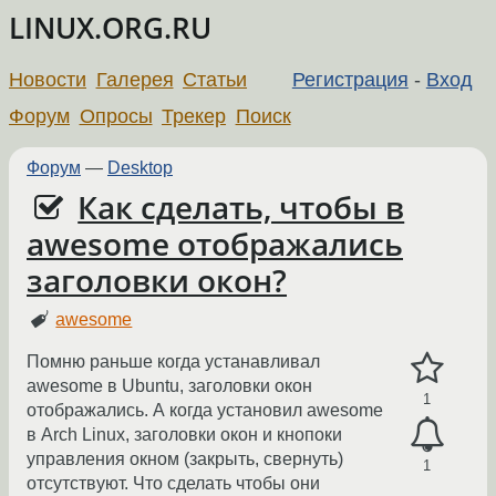
LINUX.ORG.RU
Новости
Галерея
Статьи
Регистрация
-
Вход
Форум
Опросы
Трекер
Поиск
Форум
—
Desktop
Как сделать, чтобы в
awesome отображались
заголовки окон?
awesome
Помню раньше когда устанавливал
awesome в Ubuntu, заголовки окон
1
отображались. А когда установил awesome
в Arch Linux, заголовки окон и кнопоки
управления окном (закрыть, свернуть)
1
отсутствуют. Что сделать чтобы они